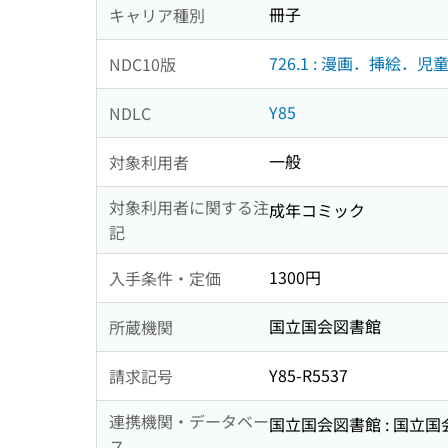
冊子
キャリア種別
726.1 : 漫画．挿絵．児
NDC10版
Y85
NDLC
一般
対象利用者
対象利用者に関する注
成年コミック
記
1300円
入手条件・定価
国立国会図書館
所蔵機関
Y85-R5537
請求記号
連携機関・データベー
国立国会図書館 : 国立
ス