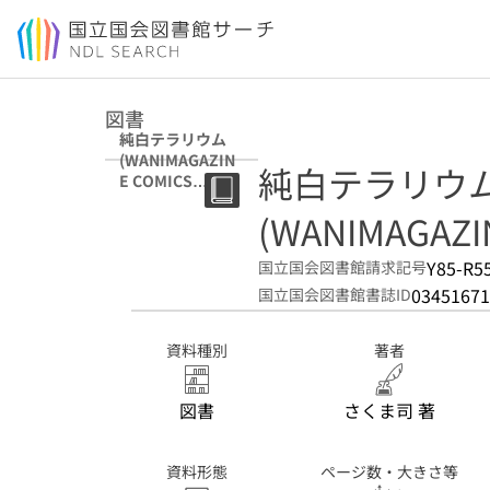
本文へ移動
図書
純白テラリウム
(WANIMAGAZIN
純白テラリウ
E COMICS
SPECIAL)
(WANIMAGAZIN
Y85-R5
国立国会図書館請求記号
03451671
国立国会図書館書誌ID
資料種別
著者
図書
さくま司 著
資料形態
ページ数・大きさ等