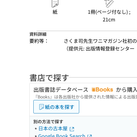
紙
1冊(ページ付なし) ;
21cm
資料詳細
要約等：
さくま司先生ワニマガジン社初の
（提供元: 出版情報登録センター（
書店で探す
出版書誌データベース
から購
『Books』は各出版社から提供された情報による出
紙の本を探す
別の方法で探す
日本の古本屋
Google Book Search