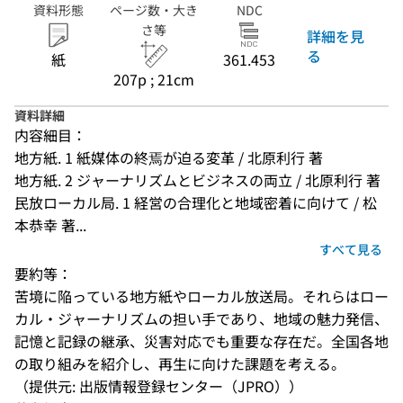
資料形態
ページ数・大き
NDC
さ等
詳細を見
る
紙
361.453
207p ; 21cm
資料詳細
内容細目：
地方紙. 1 紙媒体の終焉が迫る変革 / 北原利行 著
地方紙. 2 ジャーナリズムとビジネスの両立 / 北原利行 著
民放ローカル局. 1 経営の合理化と地域密着に向けて / 松
本恭幸 著...
すべて見る
要約等：
苦境に陥っている地方紙やローカル放送局。それらはロー
カル・ジャーナリズムの担い手であり、地域の魅力発信、
記憶と記録の継承、災害対応でも重要な存在だ。全国各地
の取り組みを紹介し、再生に向けた課題を考える。
（提供元: 出版情報登録センター（JPRO））