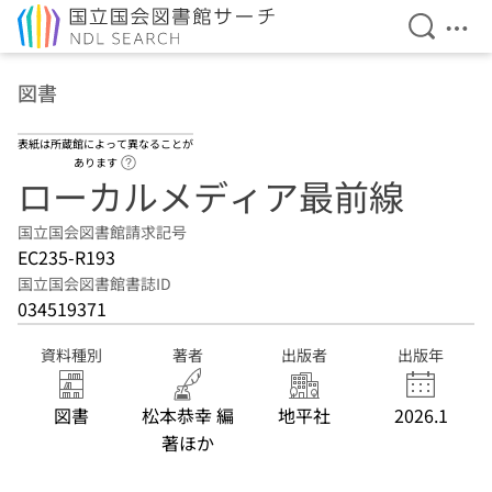
検索を開
メニ
本文へ移動
図書
表紙は所蔵館によって異なることが
ヘルプページへのリンク
あります
ローカルメディア最前線
国立国会図書館請求記号
EC235-R193
国立国会図書館書誌ID
034519371
資料種別
著者
出版者
出版年
図書
松本恭幸 編
地平社
2026.1
著ほか