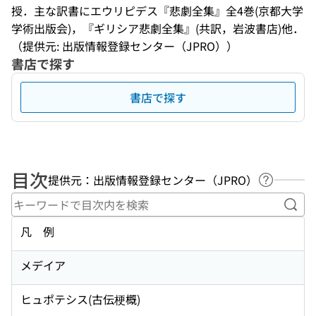
授．主な訳書にエウリピデス『悲劇全集』全4巻(京都大学
学術出版会)，『ギリシア悲劇全集』(共訳，岩波書店)他．
（提供元: 出版情報登録センター（JPRO））
書店で探す
書店で探す
目次
提供元：出版情報登録センター（JPRO）
ヘルプペ
キー
凡 例
メデイア
ヒュポテシス(古伝梗概)