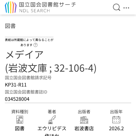
検索を開
メニ
本文へ移動
図書
表紙は所蔵館によって異なることが
ヘルプページへのリンク
あります
メデイア
(岩波文庫 ; 32-106-4)
国立国会図書館請求記号
KP31-R11
国立国会図書館書誌ID
034528004
資料種別
著者
出版者
出版年
図書
エウリピデス
岩波書店
2026.2
作ほか