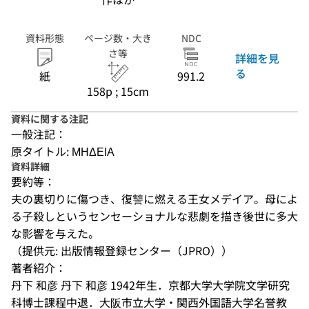
資料形態
ページ数・大き
NDC
さ等
詳細を見
る
紙
991.2
158p ; 15cm
資料に関する注記
一般注記：
原タイトル: ΜΗΔΕΙΑ
資料詳細
要約等：
夫の裏切りに傷つき、復讐に燃える王女メデイア。母によ
る子殺しというセンセーショナルな悲劇を描き後世に多大
な影響を与えた。
（提供元: 出版情報登録センター（JPRO））
著者紹介：
丹下 和彦 丹下 和彦 1942年生．京都大学大学院文学研究
科博士課程中退．大阪市立大学・関西外国語大学名誉教