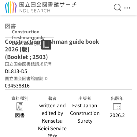
検索を開
メニ
本文へ移動
図書
Construction
freshman guide
Construction freshman guide book
book 2026 [版]
2026 [版]
(Booklet ; 2503)
(Booklet ; 2503)
国立国会図書館請求記号
DL813-D5
国立国会図書館書誌ID
034538816
資料種別
著者
出版者
出版年
written and
East Japan
edited by
Construction
図書
2026.2
Kensetsu
Surety
Keiei Service
ほか