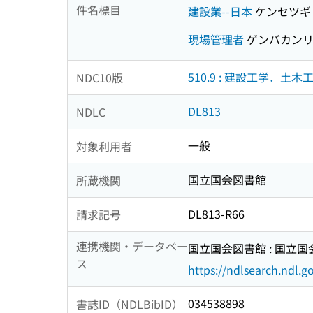
件名標目
建設業--日本
ケンセツギ
現場管理者
ゲンバカンリ
510.9 : 建設工学．土木
NDC10版
DL813
NDLC
一般
対象利用者
国立国会図書館
所蔵機関
DL813-R66
請求記号
連携機関・データベー
国立国会図書館 : 国立
ス
https://ndlsearch.ndl.go
034538898
書誌ID（NDLBibID）