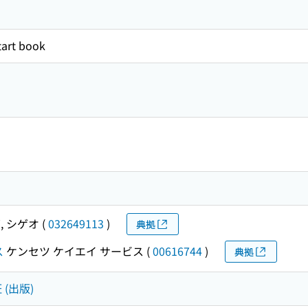
t book
, シゲオ
(
032649113
)
典拠
ス
ケンセツ ケイエイ サービス
(
00616744
)
典拠
 (出版)