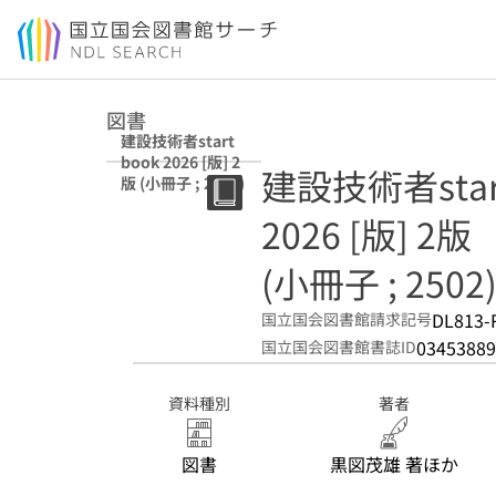
本文へ移動
図書
建設技術者start
book 2026 [版] 2
建設技術者start
版 (小冊子 ; 2502)
2026 [版] 2版
(小冊子 ; 2502
DL813-
国立国会図書館請求記号
03453889
国立国会図書館書誌ID
資料種別
著者
図書
黒図茂雄 著ほか