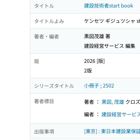
建設技術者start book
タイトル
ケンセツ ギジュツシャ star
タイトルよみ
黒図茂雄 著
著者・編者
建設経営サービス 編集
2026 [版]
版
2版
小冊子 ; 2502
シリーズタイトル
著者標目
著者 ：
黒図, 茂雄
クロズ
編者 ：
建設経営サービ
[東京] : 東日本建設業保証
出版事項