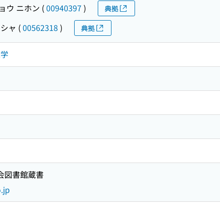
ョウ ニホン
(
00940397
)
典拠
シャ
(
00562318
)
典拠
工学
国会図書館蔵書
.jp