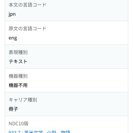
本文の言語コード
jpn
原文の言語コード
eng
表現種別
テキスト
機器種別
機器不用
キャリア種別
冊子
NDC10版
933.7 : 英米文学--小説．物語