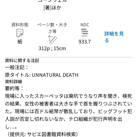
[著]ほか
資料形態
ページ数・大き
NDC
さ等
詳細を見
る
紙
933.7
312p ; 15cm
資料に関する注記
一般注記：
原タイトル: UNNATURAL DEATH
資料詳細
要約等：
現場に入ったスカーペッタは廃坑でうなり声を聞き、検死
の結果、女性の被害者は大きな手で首を握りつぶされてい
た。現場には百ドル紙幣が散乱しており、ビッグフット犯
人説が否定し切れないなか、テロ組織が犯行声明を出
し…。
（提供元: サピエ図書館資料検索）