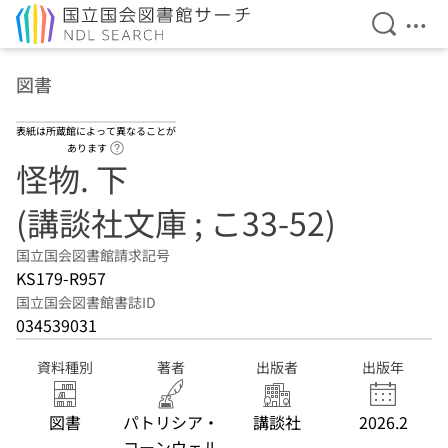
検索を開
メニ
本文へ移動
図書
表紙は所蔵館によって異なることが
ヘルプページへのリンク
あります
怪物. 下
(講談社文庫 ; こ33-52)
国立国会図書館請求記号
KS179-R957
国立国会図書館書誌ID
034539031
資料種別
著者
出版者
出版年
図書
パトリシア・
講談社
2026.2
コーンウェル