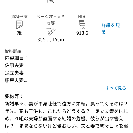
資料形態
ページ数・大き
NDC
さ等
詳細を見
る
紙
913.6
355p ; 15cm
資料詳細
内容細目：
佐原夫妻
足立夫妻
船戸夫妻...
すべて見る
要約等：
新婚早々、妻が単身赴任で遠方に栄転。戻ってくるのは２
年先。家も子供も、これからどうする？　足立夫妻をはじ
め、４組の夫婦が直面する結婚の危機。彼らが出す答え
は？　ままならないけど愛おしい、夫と妻で紡ぐ日々を綴