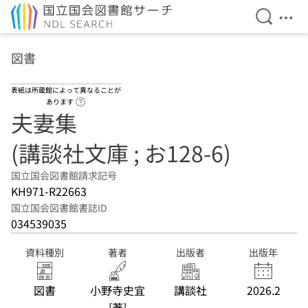
検索を開
メニ
本文へ移動
図書
表紙は所蔵館によって異なることが
ヘルプページへのリンク
あります
夫妻集
(講談社文庫 ; お128-6)
国立国会図書館請求記号
KH971-R22663
国立国会図書館書誌ID
034539035
資料種別
著者
出版者
出版年
図書
小野寺史宜
講談社
2026.2
[著]