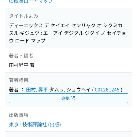
の成長ロードマップ
タイトルよみ
ディーエックス デ ケイエイ センリャク オ シクミカ
スル ギジュツ : エーアイ デジタル ジダイ ノ セイチョ
ウ ロード マップ
著者・編者
田村昇平 著
著者標目
著者 ：
田村, 昇平
タムラ, ショウヘイ
(
001261245
)
典拠
出版事項
東京 : 技術評論社 (出版)