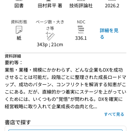
図書
田村昇平 著
技術評論社
2026.2
資料形態
ページ数・大き
NDC
さ等
詳細を見
る
紙
336.1
343p ; 21cm
資料詳細
要約等：
業態・業種・規模にかかわらず、どんな企業もDXを成功
させることは可能だ。段階ごとに整理された成長ロードマ
ップ、成功のパターン、コンフリクトを解消する知恵がこ
こにある。だが、直線的かつ着実にステージを上がってい
くためには、いくつもの"覚悟"が問われる。DXを確実に
経営戦略に取り入れて企業成長の血肉と化...
すべて見る
書店で探す