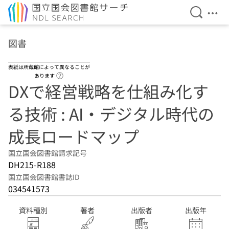
検索を開
メニ
本文へ移動
図書
表紙は所蔵館によって異なることが
ヘルプページへのリンク
あります
DXで経営戦略を仕組み化す
る技術 : AI・デジタル時代の
成長ロードマップ
国立国会図書館請求記号
DH215-R188
国立国会図書館書誌ID
034541573
資料種別
著者
出版者
出版年