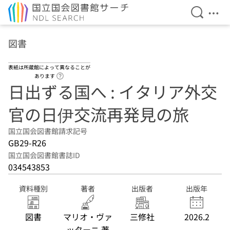
検索を開
メニ
本文へ移動
図書
表紙は所蔵館によって異なることが
ヘルプページへのリンク
あります
日出ずる国へ : イタリア外交
官の日伊交流再発見の旅
国立国会図書館請求記号
GB29-R26
国立国会図書館書誌ID
034543853
資料種別
著者
出版者
出版年
図書
マリオ・ヴァ
三修社
2026.2
ッターニ 著