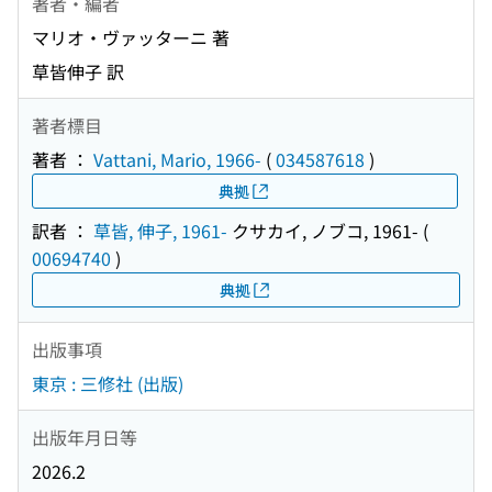
著者・編者
マリオ・ヴァッターニ 著
草皆伸子 訳
著者標目
著者 ：
Vattani, Mario, 1966-
(
034587618
)
典拠
訳者 ：
草皆, 伸子, 1961-
クサカイ, ノブコ, 1961-
(
00694740
)
典拠
出版事項
東京 : 三修社 (出版)
出版年月日等
2026.2