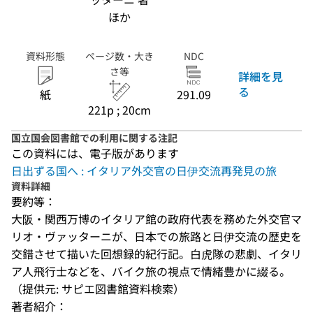
ほか
資料形態
ページ数・大き
NDC
さ等
詳細を見
る
紙
291.09
221p ; 20cm
国立国会図書館での利用に関する注記
この資料には、電子版があります
日出ずる国へ : イタリア外交官の日伊交流再発見の旅
資料詳細
要約等：
大阪・関西万博のイタリア館の政府代表を務めた外交官マ
リオ・ヴァッターニが、日本での旅路と日伊交流の歴史を
交錯させて描いた回想録的紀行記。白虎隊の悲劇、イタリ
ア人飛行士などを、バイク旅の視点で情緒豊かに綴る。
（提供元: サピエ図書館資料検索）
著者紹介：