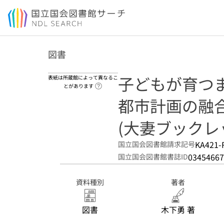
本文へ移動
図書
子どもが育つま
表紙は所蔵館によって異なるこ
ヘルプページへのリンク
とがあります
都市計画の融
(大妻ブックレット
KA421-
国立国会図書館請求記号
03454667
国立国会図書館書誌ID
資料種別
著者
図書
木下勇 著