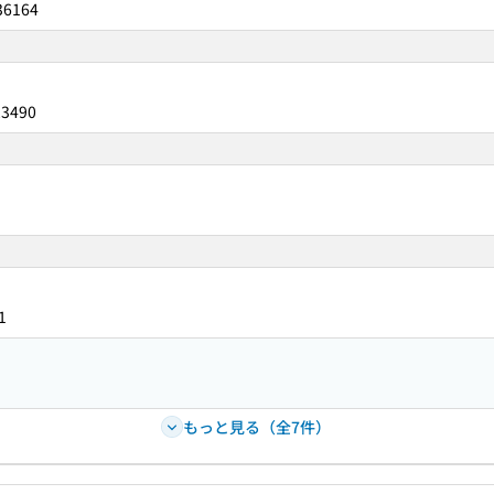
36164
23490
1
もっと見る（全7件）