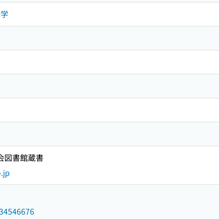
工学
国会図書館蔵書
.jp
/034546676