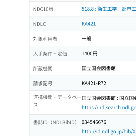
518.8 : 衛生工学．都市
NDC10版
KA421
NDLC
一般
対象利用者
1400円
入手条件・定価
国立国会図書館
所蔵機関
KA421-R72
請求記号
連携機関・データベー
国立国会図書館 : 国立
ス
https://ndlsearch.ndl.go
034546676
書誌ID（NDLBibID）
http://id.ndl.go.jp/bib