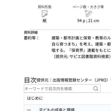
資料形態
ページ数・大きさ等
紙
94 p ; 21 cm
資料詳細
要約等：
建築・都市計画と保育・教育のル
自ら育つまち」を考え、建築・都
唱する。『保育界』連載をもとに
（提供元: サピエ図書館資料検索
目次
提供元：出版情報登録センター（JPRO）
キーワ
はじめに
一 子どもの成長と環境