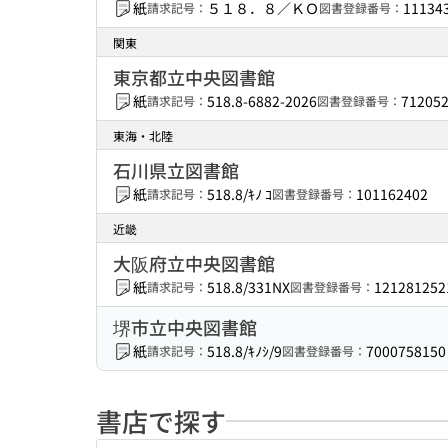
紙
５１８．８／ＫＯ
11134
請求記号：
図書登録番号：
関東
東京都立中央図書館
紙
518.8-6882-2026
71205
請求記号：
図書登録番号：
東海・北陸
石川県立図書館
紙
518.8/ｷﾉ ｺ
101162402
請求記号：
図書登録番号：
近畿
大阪府立中央図書館
紙
518.8/331NX
121281252
請求記号：
図書登録番号：
堺市立中央図書館
紙
518.8/ｷﾉｼ/9
7000758150
請求記号：
図書登録番号：
書店で探す