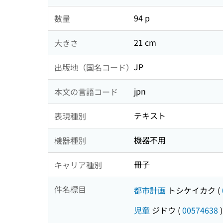
94 p
数量
21 cm
大きさ
JP
出版地（国名コード）
jpn
本文の言語コード
テキスト
表現種別
機器不用
機器種別
冊子
キャリア種別
件名標目
都市計画
トシケイカク
(
児童
ジドウ
(
00574638
)