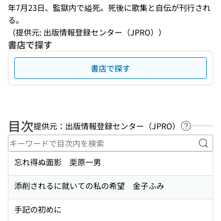
年7月23日、監獄内で縊死。死後に歌集と自伝が刊行され
る。
（提供元: 出版情報登録センター（JPRO））
書店で探す
書店で探す
目次
提供元：出版情報登録センター（JPRO）
ヘルプペ
キー
忘れ得ぬ面影 栗原一男
添削されるに就いての私の希望 金子ふみ
手記の初めに