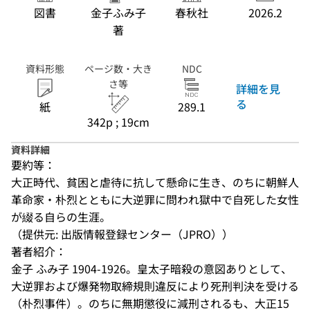
図書
金子ふみ子
春秋社
2026.2
著
資料形態
ページ数・大き
NDC
さ等
詳細を見
る
紙
289.1
342p ; 19cm
資料詳細
要約等：
大正時代、貧困と虐待に抗して懸命に生き、のちに朝鮮人
革命家・朴烈とともに大逆罪に問われ獄中で自死した女性
が綴る自らの生涯。
（提供元: 出版情報登録センター（JPRO））
著者紹介：
金子 ふみ子 1904-1926。皇太子暗殺の意図ありとして、
大逆罪および爆発物取締規則違反により死刑判決を受ける
（朴烈事件）。のちに無期懲役に減刑されるも、大正15