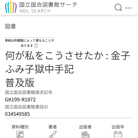
検索を開
メニ
本文へ移動
図書
表紙は所蔵館によって異なることが
ヘルプページへのリンク
あります
何が私をこうさせたか : 金子
ふみ子獄中手記
普及版
国立国会図書館請求記号
GK199-R1872
国立国会図書館書誌ID
034549585
資料種別
著者
出版者
出版年