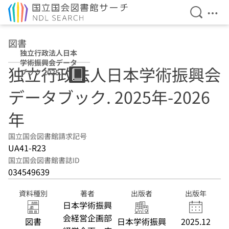
検索を開
メニ
本文へ移動
図書
独立行政法人日本
学術振興会データ
独立行政法人日本学術振興会
ブック 2025
年-2026年
データブック. 2025年-2026
年
国立国会図書館請求記号
UA41-R23
国立国会図書館書誌ID
034549639
資料種別
著者
出版者
出版年
日本学術振興
会経営企画部
図書
日本学術振興
2025.12