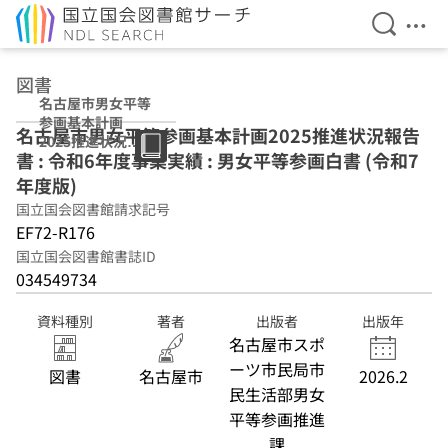
検索を開
メニ
本文へ移動
図書
名古屋市男女平等
参画基本計画
名古屋市男女平等参画基本計画2025推進状況報告
2025推進状況報
書 : 令和6年度事業実績 : 男女平等参画白書 (令和7
告書 : 令和6年度
事業実績 : 男女平
年度版)
等参画白書 (令和7
国立国会図書館請求記号
年度版)
EF72-R176
国立国会図書館書誌ID
034549734
資料種別
著者
出版者
出版年
名古屋市スポ
ーツ市民局市
図書
名古屋市
2026.2
民生活部男女
平等参画推進
課