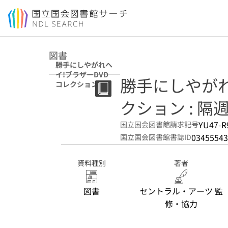
本文へ移動
図書
勝手にしやがれヘ
イ!ブラザーDVD
勝手にしやがれ
コレクション : 隔
週刊 第7号
クション : 隔週
YU47-R
国立国会図書館請求記号
03455543
国立国会図書館書誌ID
資料種別
著者
図書
セントラル・アーツ 監
修・協力