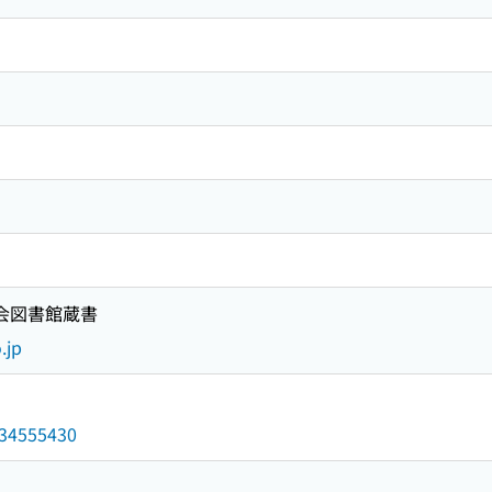
国会図書館蔵書
.jp
/034555430