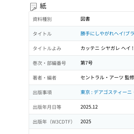
紙
図書
資料種別
勝手にしやがれヘイ!ブラ
タイトル
カッテニ シヤガレ ヘイ !
タイトルよみ
第7号
巻次・部編番号
セントラル・アーツ 監
著者・編者
東京 : デアゴスティーニ
出版事項
2025.12
出版年月日等
2025
出版年（W3CDTF）