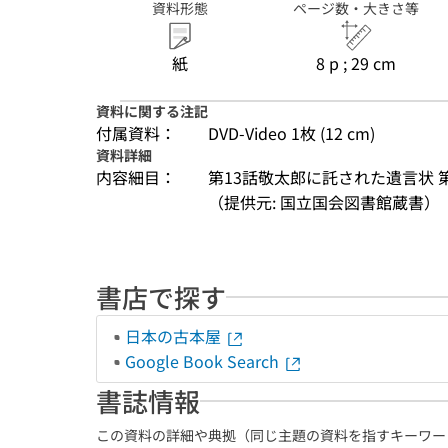
資料形態
ページ数・大きさ等
紙
8 p ; 29 cm
資料に関する注記
付属資料：
DVD-Video 1枚 (12 cm)
資料詳細
内容細目：
第13話敬太郎に託された遺言状 第
（提供元: 国立国会図書館蔵書）
書店で探す
日本の古本屋
Google Book Search
書誌情報
この資料の詳細や典拠（同じ主題の資料を指すキーワー