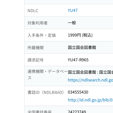
YU47
NDLC
一般
対象利用者
1999円 (税込)
入手条件・定価
国立国会図書館
所蔵機関
YU47-R965
請求記号
連携機関・データベー
国立国会図書館 : 国立
ス
https://ndlsearch.ndl.go
034555430
書誌ID（NDLBibID）
http://id.ndl.go.jp/bib
24223749
全国書誌番号