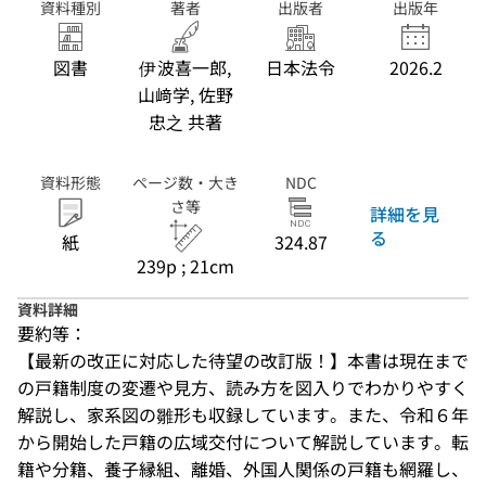
資料種別
著者
出版者
出版年
図書
伊波喜一郎,
日本法令
2026.2
山﨑学, 佐野
忠之 共著
資料形態
ページ数・大き
NDC
さ等
詳細を見
る
紙
324.87
239p ; 21cm
資料詳細
要約等：
【最新の改正に対応した待望の改訂版！】本書は現在まで
の戸籍制度の変遷や見方、読み方を図入りでわかりやすく
解説し、家系図の雛形も収録しています。また、令和６年
から開始した戸籍の広域交付について解説しています。転
籍や分籍、養子縁組、離婚、外国人関係の戸籍も網羅し、