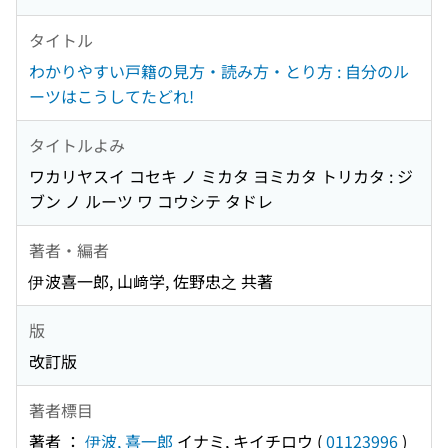
タイトル
わかりやすい戸籍の見方・読み方・とり方 : 自分のル
ーツはこうしてたどれ!
タイトルよみ
ワカリヤスイ コセキ ノ ミカタ ヨミカタ トリカタ : ジ
ブン ノ ルーツ ワ コウシテ タドレ
著者・編者
伊波喜一郎, 山﨑学, 佐野忠之 共著
版
改訂版
著者標目
著者 ：
伊波, 喜一郎
イナミ, キイチロウ
(
01123996
)