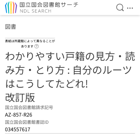
検索を開
メニ
本文へ移動
図書
表紙は所蔵館によって異なることが
ヘルプページへのリンク
あります
わかりやすい戸籍の見方・読
み方・とり方 : 自分のルーツ
はこうしてたどれ!
改訂版
国立国会図書館請求記号
AZ-857-R26
国立国会図書館書誌ID
034557617