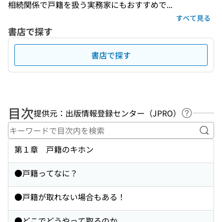
相続関係で戸籍を扱う実務家にもおすすめで...
すべて見る
書店で探す
書店で探す
目次
提供元：出版情報登録センター（JPRO）
ヘルプペ
キー
第１章 戸籍のキホン
●戸籍ってなに？
●戸籍が取れない場合もある！
●どこでどうやって取るのか