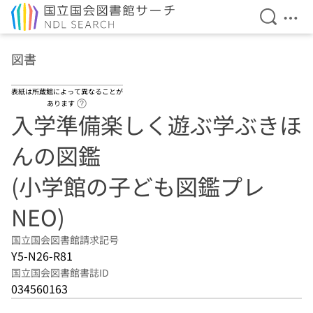
検索を開
メニ
本文へ移動
図書
表紙は所蔵館によって異なることが
ヘルプページへのリンク
あります
入学準備楽しく遊ぶ学ぶきほ
んの図鑑
(小学館の子ども図鑑プレ
NEO)
国立国会図書館請求記号
Y5-N26-R81
国立国会図書館書誌ID
034560163