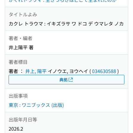
タイトルよみ
カクレ トラウマ : イキズラサ ワ ドコ デ ウマレタ ノカ
著者・編者
井上陽平 著
著者標目
著者 ：
井上, 陽平
イノウエ, ヨウヘイ
(
034630588
)
典拠
出版事項
東京 : ワニブックス (出版)
出版年月日等
2026.2