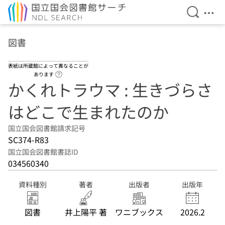
検索を開
メニ
本文へ移動
図書
表紙は所蔵館によって異なることが
ヘルプページへのリンク
あります
かくれトラウマ : 生きづらさ
はどこで生まれたのか
国立国会図書館請求記号
SC374-R83
国立国会図書館書誌ID
034560340
資料種別
著者
出版者
出版年
図書
井上陽平 著
ワニブックス
2026.2