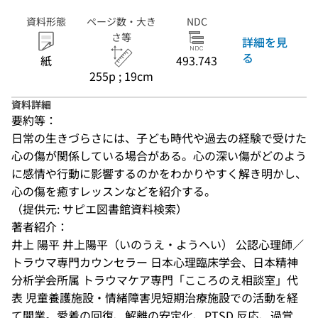
資料形態
ページ数・大き
NDC
さ等
詳細を見
る
紙
493.743
255p ; 19cm
資料詳細
要約等：
日常の生きづらさには、子ども時代や過去の経験で受けた
心の傷が関係している場合がある。心の深い傷がどのよう
に感情や行動に影響するのかをわかりやすく解き明かし、
心の傷を癒すレッスンなどを紹介する。
（提供元: サピエ図書館資料検索）
著者紹介：
井上 陽平 井上陽平（いのうえ・ようへい） 公認心理師／
トラウマ専門カウンセラー 日本心理臨床学会、日本精神
分析学会所属 トラウマケア専門「こころのえ相談室」代
表 児童養護施設・情緒障害児短期治療施設での活動を経
て開業。愛着の回復、解離の安定化、PTSD 反応、過覚