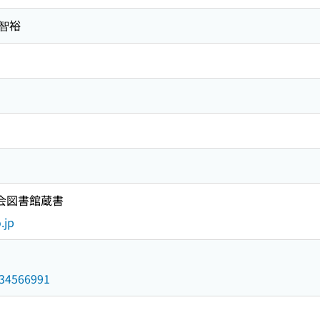
山智裕
国会図書館蔵書
.jp
/034566991