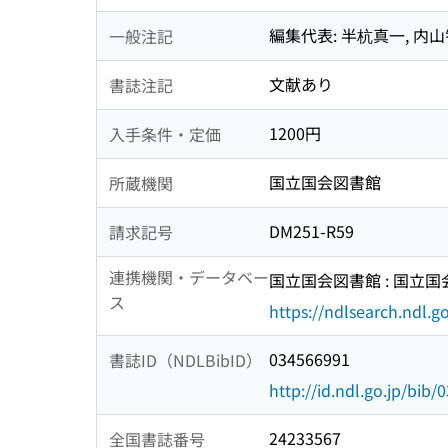
編集代表: 半杭真一, 内
一般注記
文献あり
書誌注記
1200円
入手条件・定価
国立国会図書館
所蔵機関
DM251-R59
請求記号
連携機関・データベー
国立国会図書館 : 国立
ス
https://ndlsearch.ndl.go
034566991
書誌ID（NDLBibID）
http://id.ndl.go.jp/bib
24233567
全国書誌番号