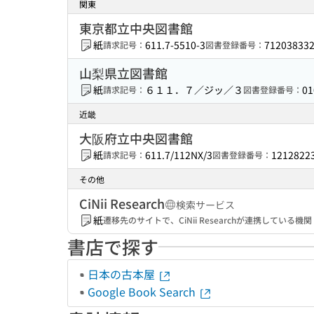
関東
東京都立中央図書館
紙
611.7-5510-3
71203833
請求記号：
図書登録番号：
山梨県立図書館
紙
６１１．７／ジッ／３
01
請求記号：
図書登録番号：
近畿
大阪府立中央図書館
紙
611.7/112NX/3
1212822
請求記号：
図書登録番号：
その他
CiNii Research
検索サービス
紙
遷移先のサイトで、CiNii Researchが連携してい
書店で探す
日本の古本屋
Google Book Search