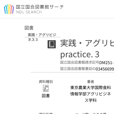
本文へ移動
図書
実践・アグリビジ
実践・アグリビジネス
ネス 3
practice. 3
DM251-
国立国会図書館請求記号
03456699
国立国会図書館書誌ID
資料種別
著者
東京農業大学国際食料
情報学部アグリビジネ
図書
ス学科