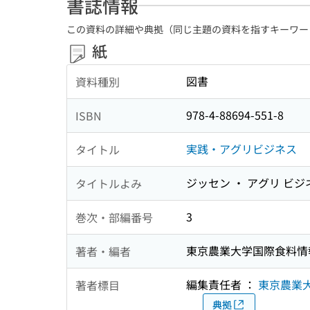
書誌情報
この資料の詳細や典拠（同じ主題の資料を指すキーワー
紙
図書
資料種別
978-4-88694-551-8
ISBN
実践・アグリビジネス
タイトル
ジッセン ・ アグリ ビジ
タイトルよみ
3
巻次・部編番号
東京農業大学国際食料情
著者・編者
編集責任者 ：
東京農業
著者標目
典拠