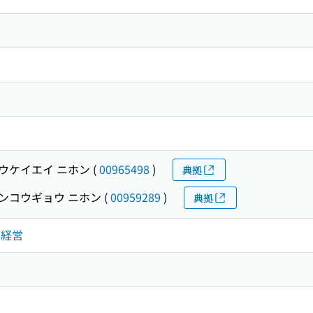
ウケイエイ ニホン
(
00965498
)
典拠
ンコウギョウ ニホン
(
00959289
)
典拠
・経営