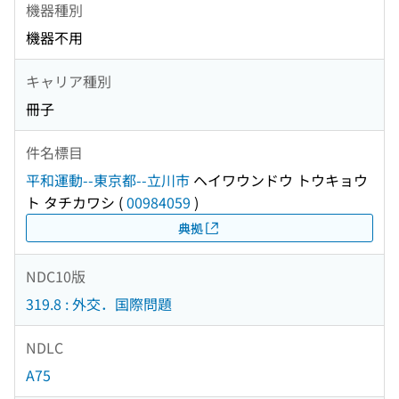
機器種別
機器不用
キャリア種別
冊子
件名標目
平和運動--東京都--立川市
ヘイワウンドウ トウキョウ
ト タチカワシ
(
00984059
)
典拠
NDC10版
319.8 : 外交．国際問題
NDLC
A75