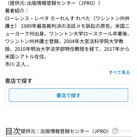
（提供元: 出版情報登録センター（JPRO））
著者紹介：
ローレンス・レペタ ろーれんす れぺた（ワシントン州弁
護士） 1989年最高裁判決の法廷メモ訴訟の原告。米国ニ
ューヨーク州出身。ワシントン大学ロースクール卒業後、
ワシントン州弁護士登録。2004年大宮法科学院大学教
授、2010年明治大学法学部特任教授を経て、2017年から
米国シアトル在住。
市川 正人...
すべて見る
書店で探す
書店で探す
目次
提供元：出版情報登録センター（JPRO）
ヘルプペ