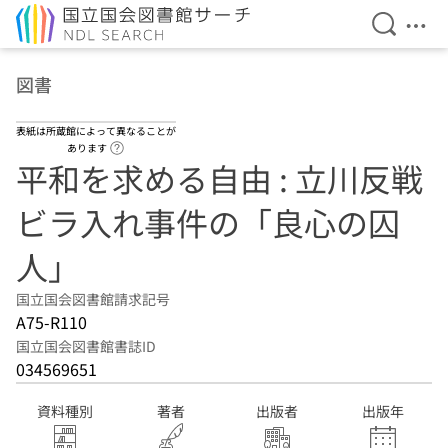
検索を開
メニ
本文へ移動
図書
表紙は所蔵館によって異なることが
ヘルプページへのリンク
あります
平和を求める自由 : 立川反戦
ビラ入れ事件の「良心の囚
人」
国立国会図書館請求記号
A75-R110
国立国会図書館書誌ID
034569651
資料種別
著者
出版者
出版年