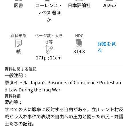
図書
ローレンス・
日本評論社
2026.3
レペタ 著ほ
か
資料形態
ページ数・大き
NDC
さ等
詳細を見
る
紙
319.8
271p ; 21cm
資料に関する注記
一般注記：
原タイトル: Japan's Prisoners of Conscience Protest an
d Law During the Iraq War
資料詳細
要約等：
すべての人に戦争に反対する自由がある。立川テント村反
戦ビラ入れ事件で表現の自由への圧力と闘った市民・弁護
士たちの記録。