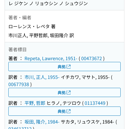
レ ジケン ノ リョウシン ノ シュウジン
著者・編者
ローレンス・レペタ 著
市川正人, 平野哲郎, 坂田隆介 訳
著者標目
著者 ：
Repeta, Lawrence, 1951-
(
00473672
)
典拠
訳者 ：
市川, 正人, 1955-
イチカワ, マサト, 1955-
(
00677938
)
典拠
訳者 ：
平野, 哲郎
ヒラノ, テツロウ
(
01137449
)
典拠
訳者 ：
坂田, 隆介, 1984-
サカタ, リュウスケ, 1984-
(
034613712
)