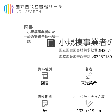
本文へ移動
図書
小規模事業者のた
めの実務自動化解
小規模事業者
説
DH267-
国立国会図書館請求記号
03457180
国立国会図書館書誌ID
資料種別
著者
図書
来光美希
資料形態
ページ数・大きさ等
紙
133 p ; 19 cm