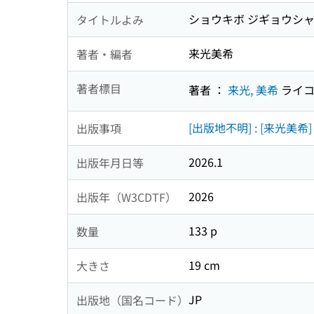
ショウキボ ジギョウシャ 
タイトルよみ
来光美希
著者・編者
著者標目
著者 ：
来光, 美希
ライコ
[出版地不明] : [来光美希]
出版事項
2026.1
出版年月日等
2026
出版年（W3CDTF）
133 p
数量
19 cm
大きさ
JP
出版地（国名コード）