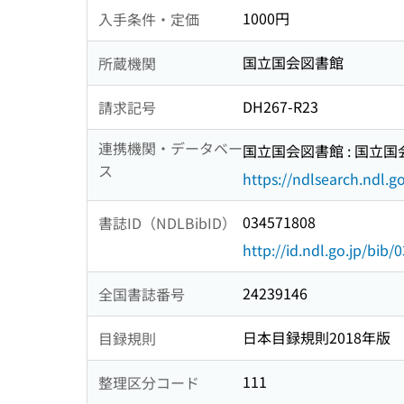
1000円
入手条件・定価
国立国会図書館
所蔵機関
DH267-R23
請求記号
連携機関・データベー
国立国会図書館 : 国立
ス
https://ndlsearch.ndl.go
034571808
書誌ID（NDLBibID）
http://id.ndl.go.jp/bib
24239146
全国書誌番号
日本目録規則2018年版
目録規則
111
整理区分コード