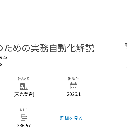
のための実務自動化解説
R23
8
出版者
出版年
[来光美希]
2026.1
NDC
詳細を見る
336.57