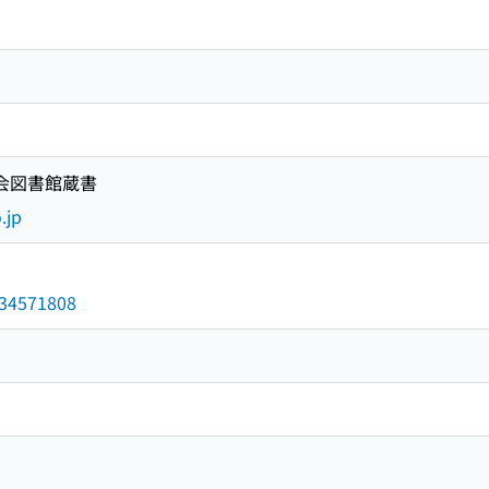
国会図書館蔵書
.jp
/034571808