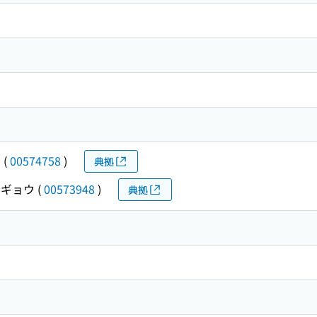
カ
(
00574758
)
典拠
ギョウ
(
00573948
)
典拠