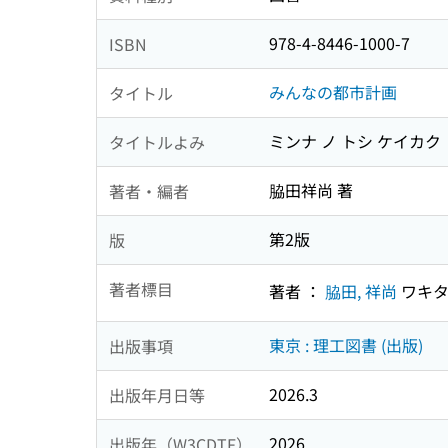
978-4-8446-1000-7
ISBN
みんなの都市計画
タイトル
ミンナ ノ トシ ケイカク
タイトルよみ
脇田祥尚 著
著者・編者
第2版
版
著者標目
著者 ：
脇田, 祥尚
ワキタ
東京 : 理工図書 (出版)
出版事項
2026.3
出版年月日等
2026
出版年（W3CDTF）