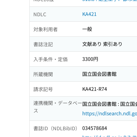
KA421
NDLC
一般
対象利用者
文献あり 索引あり
書誌注記
3300円
入手条件・定価
国立国会図書館
所蔵機関
KA421-R74
請求記号
連携機関・データベー
国立国会図書館 : 国立
ス
https://ndlsearch.ndl.go
034578684
書誌ID（NDLBibID）