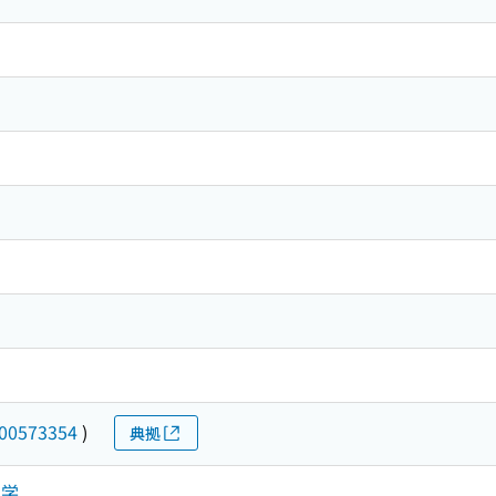
00573354
)
典拠
工学