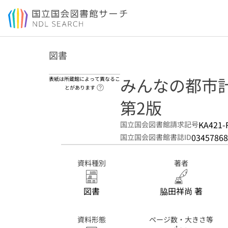
本文へ移動
図書
みんなの都市
表紙は所蔵館によって異なるこ
ヘルプページへのリンク
とがあります
第2版
KA421-
国立国会図書館請求記号
03457868
国立国会図書館書誌ID
資料種別
著者
図書
脇田祥尚 著
資料形態
ページ数・大きさ等