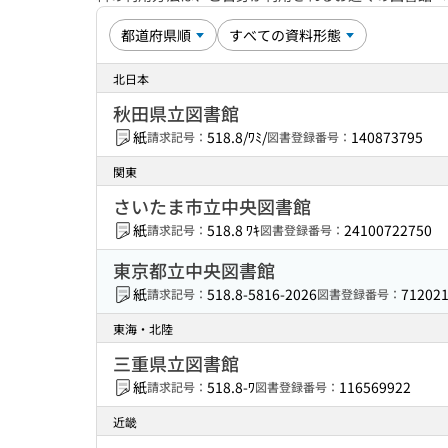
北日本
秋田県立図書館
紙
518.8/ﾜﾐ/
140873795
請求記号：
図書登録番号：
関東
さいたま市立中央図書館
紙
518.8 ﾜｷ
24100722750
請求記号：
図書登録番号：
東京都立中央図書館
紙
518.8-5816-2026
71202
請求記号：
図書登録番号：
東海・北陸
三重県立図書館
紙
518.8-ﾜ
116569922
請求記号：
図書登録番号：
近畿