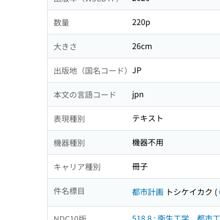
220p
数量
26cm
大きさ
JP
出版地（国名コード）
jpn
本文の言語コード
テキスト
表現種別
機器不用
機器種別
冊子
キャリア種別
件名標目
都市計画
トシケイカク
(
518.8 : 衛生工学．都市
NDC10版