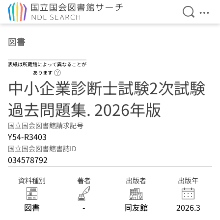
検索を開
メニ
本文へ移動
図書
表紙は所蔵館によって異なることが
ヘルプページへのリンク
あります
中小企業診断士試験2次試験
過去問題集. 2026年版
国立国会図書館請求記号
Y54-R3403
国立国会図書館書誌ID
034578792
資料種別
著者
出版者
出版年
図書
-
同友館
2026.3