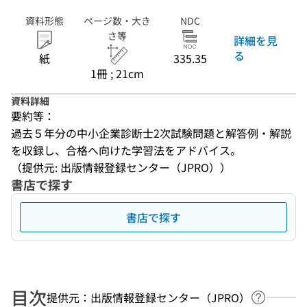
資料形態
ページ数・大き
NDC
さ等
詳細を見
る
紙
335.35
1冊 ; 21cm
資料詳細
要約等：
過去５年分の中小企業診断士2次試験問題と解答例・解説
を収録し、合格へ向けた学習法をアドバイス。
（提供元: 出版情報登録センター（JPRO））
書店で探す
書店で探す
目次
提供元：出版情報登録センター（JPRO）
ヘルプペ