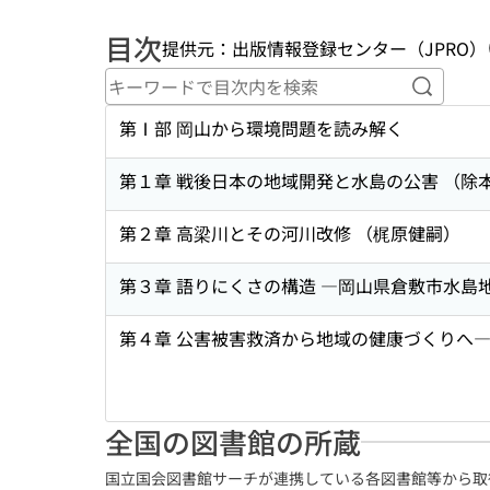
目次
提供元：出版情報登録センター（JPRO）
キーワ
第Ⅰ部 岡山から環境問題を読み解く
第１章 戦後日本の地域開発と水島の公害 （除
第２章 高梁川とその河川改修 （梶原健嗣）
第３章 語りにくさの構造 ―岡山県倉敷市水
第４章 公害被害救済から地域の健康づくりへ―
全国の図書館の所蔵
国立国会図書館サーチが連携している各図書館等から取