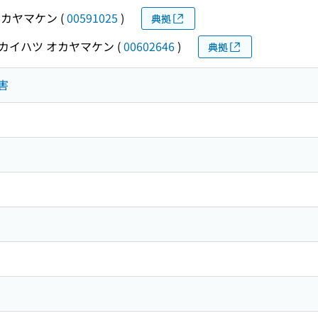
オカヤマケン
(
00591025
)
典拠
カイハツ オカヤマケン
(
00602646
)
典拠
公害