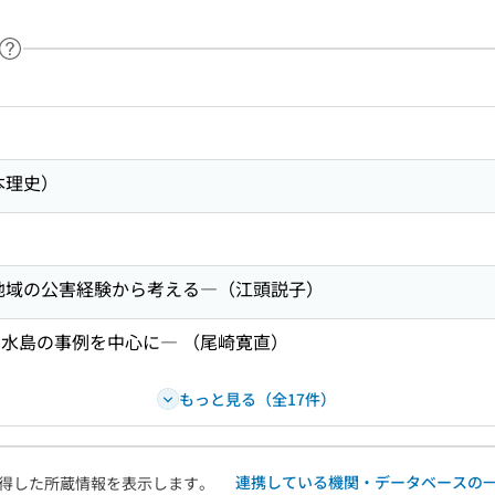
ヘルプページへのリンク
ードで目次内を検索
本理史）
島地域の公害経験から考える―（江頭説子）
水島の事例を中心に― （尾崎寛直）
もっと見る（全17件）
連携している機関・データベースの
得した所蔵情報を表示します。