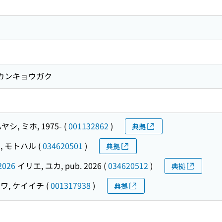
 カンキョウガク
ヤシ, ミホ, 1975-
(
001132862
)
典拠
, モトハル
(
034620501
)
典拠
2026
イリエ, ユカ, pub. 2026
(
034620512
)
典拠
ワ, ケイイチ
(
001317938
)
典拠