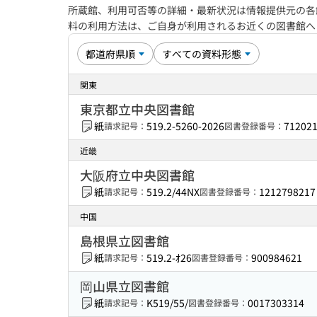
所蔵館、利用可否等の詳細・最新状況は情報提供元の各
料の利用方法は、ご自身が利用されるお近くの図書館
関東
東京都立中央図書館
紙
519.2-5260-2026
71202
請求記号：
図書登録番号：
近畿
大阪府立中央図書館
紙
519.2/44NX
1212798217
請求記号：
図書登録番号：
中国
島根県立図書館
紙
519.2-ｵ26
900984621
請求記号：
図書登録番号：
岡山県立図書館
紙
K519/55/
0017303314
請求記号：
図書登録番号：