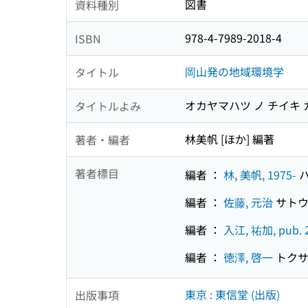
図書
資料種別
978-4-7989-2018-4
ISBN
岡山発の地域環境学
タイトル
オカヤマハツ ノ チイキ
タイトルよみ
林美帆 [ほか] 編著
著者・編者
著者標目
編者 ：
林, 美帆, 1975-
ハ
編者 ：
佐藤, 元治
サトウ
編者 ：
入江, 祐加, pub. 
編者 ：
徳澤, 啓一
トクサ
東京 : 東信堂 (出版)
出版事項