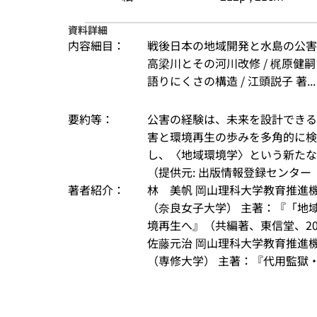
資料詳細
内容細目：
戦後日本の地域開発と水島の公害 /
高梁川とその河川改修 / 梶原健嗣
語りにくさの構造 / 江頭説子 著...
要約等：
公害の経験は、未来を設計できる
害と環境再生の歩みを多角的に検
し、〈地域環境学〉という新たな
（提供元: 出版情報登録センター（
著者紹介：
林　美帆 岡山理科大学教育推進
（奈良女子大学） 主著：『「地
境再生へ』（共編著、東信堂、20
佐藤元治 岡山理科大学教育推進
（専修大学） 主著：『代用監獄・拘