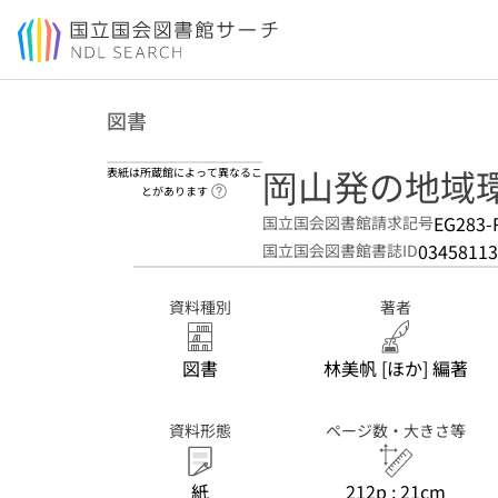
本文へ移動
図書
岡山発の地域
表紙は所蔵館によって異なるこ
ヘルプページへのリンク
とがあります
EG283-
国立国会図書館請求記号
03458113
国立国会図書館書誌ID
資料種別
著者
図書
林美帆 [ほか] 編著
資料形態
ページ数・大きさ等
紙
212p ; 21cm