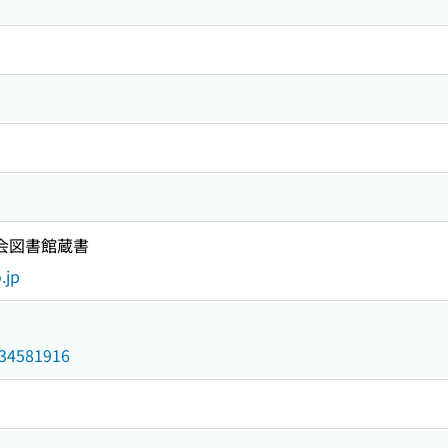
国会図書館蔵書
.jp
/034581916