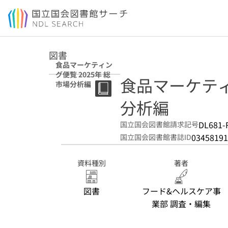
本文へ移動
図書
食品マーケティン
グ便覧 2025年 総
食品マーケティン
市場分析編
分析編
DL681-
国立国会図書館請求記号
03458191
国立国会図書館書誌ID
資料種別
著者
図書
フード&ヘルスケア事
業部 調査・編集