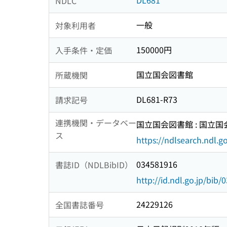
DL681
NDLC
一般
対象利用者
150000円
入手条件・定価
国立国会図書館
所蔵機関
DL681-R73
請求記号
連携機関・データベー
国立国会図書館 : 国立
ス
https://ndlsearch.ndl.go
034581916
書誌ID（NDLBibID）
http://id.ndl.go.jp/bib
24229126
全国書誌番号