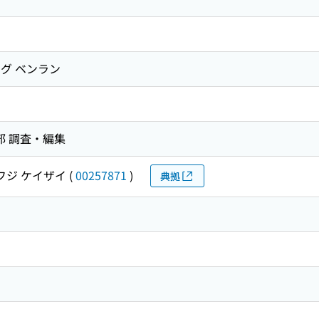
グ ベンラン
部 調査・編集
フジ ケイザイ
(
00257871
)
典拠