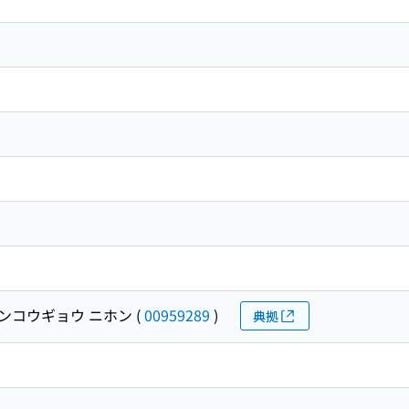
ンコウギョウ ニホン
(
00959289
)
典拠