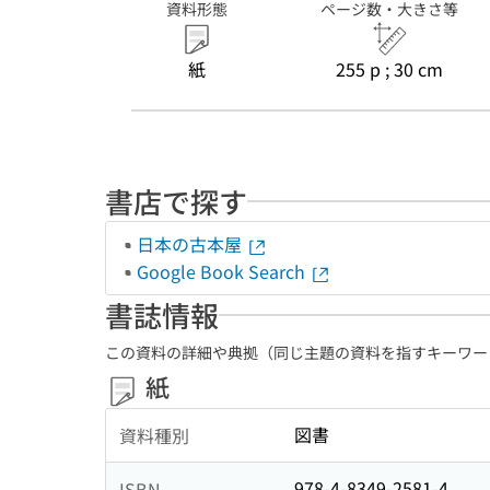
資料形態
ページ数・大きさ等
紙
255 p ; 30 cm
書店で探す
日本の古本屋
Google Book Search
書誌情報
この資料の詳細や典拠（同じ主題の資料を指すキーワー
紙
図書
資料種別
978-4-8349-2581-4
ISBN