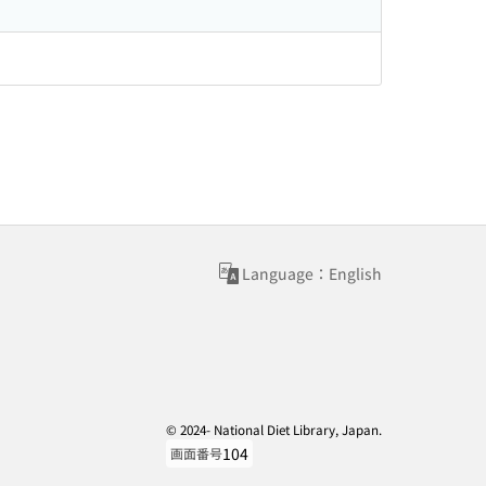
Language：English
© 2024- National Diet Library, Japan.
104
画面番号