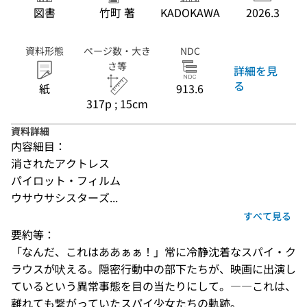
図書
竹町 著
KADOKAWA
2026.3
資料形態
ページ数・大き
NDC
さ等
詳細を見
る
紙
913.6
317p ; 15cm
資料詳細
内容細目：
消されたアクトレス
パイロット・フィルム
ウサウサシスターズ...
すべて見る
要約等：
「なんだ、これはああぁぁ！」常に冷静沈着なスパイ・ク
ラウスが吠える。隠密行動中の部下たちが、映画に出演し
ているという異常事態を目の当たりにして。――これは、
離れても繋がっていたスパイ少女たちの軌跡。