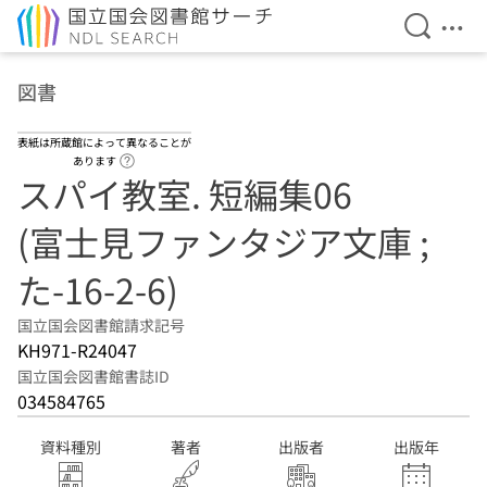
検索を開
メニ
本文へ移動
図書
表紙は所蔵館によって異なることが
ヘルプページへのリンク
あります
スパイ教室. 短編集06
(富士見ファンタジア文庫 ;
た-16-2-6)
国立国会図書館請求記号
KH971-R24047
国立国会図書館書誌ID
034584765
資料種別
著者
出版者
出版年