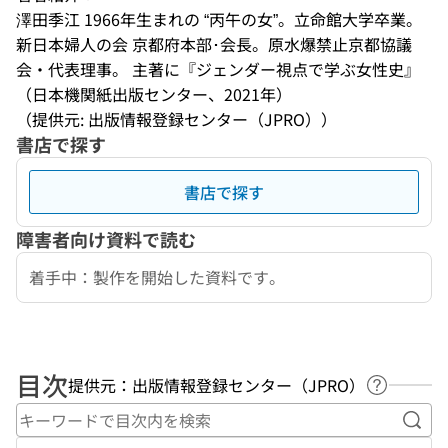
澤田季江 1966年生まれの “丙午の女”。立命館大学卒業。 
新日本婦人の会 京都府本部･会長。原水爆禁止京都協議
会・代表理事。 主著に『ジェンダー視点で学ぶ女性史』
（日本機関紙出版センター、2021年）
（提供元: 出版情報登録センター（JPRO））
書店で探す
書店で探す
障害者向け資料で読む
着手中：製作を開始した資料です。
目次
提供元：出版情報登録センター（JPRO）
ヘルプペ
キー