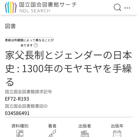
検索を開
メニ
本文へ移動
図書
表紙は所蔵館によって異なることが
ヘルプページへのリンク
あります
家父長制とジェンダーの日本
史 : 1300年のモヤモヤを手繰
る
国立国会図書館請求記号
EF72-R193
国立国会図書館書誌ID
034586491
資料種別
著者
出版者
出版年