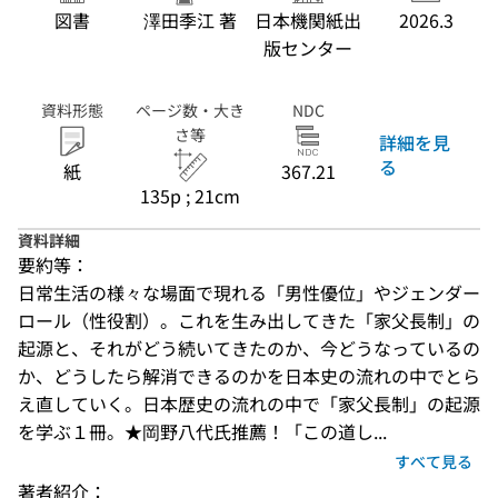
図書
澤田季江 著
日本機関紙出
2026.3
版センター
資料形態
ページ数・大き
NDC
さ等
詳細を見
る
紙
367.21
135p ; 21cm
資料詳細
要約等：
日常生活の様々な場面で現れる「男性優位」やジェンダー
ロール（性役割）。これを生み出してきた「家父長制」の
起源と、それがどう続いてきたのか、今どうなっているの
か、どうしたら解消できるのかを日本史の流れの中でとら
え直していく。日本歴史の流れの中で「家父長制」の起源
を学ぶ１冊。★岡野八代氏推薦！「この道し...
すべて見る
著者紹介：