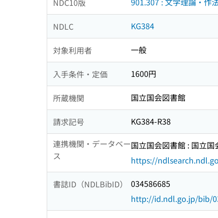
901.307 : 文学理論・作
NDC10版
KG384
NDLC
一般
対象利用者
1600円
入手条件・定価
国立国会図書館
所蔵機関
KG384-R38
請求記号
連携機関・データベー
国立国会図書館 : 国立
ス
https://ndlsearch.ndl.go
034586685
書誌ID（NDLBibID）
http://id.ndl.go.jp/bib