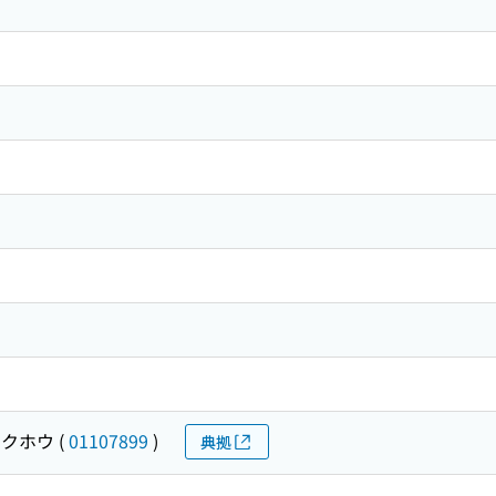
サクホウ
(
01107899
)
典拠