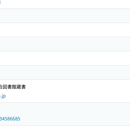
法
国会図書館蔵書
.jp
/034586685