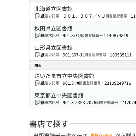
北海道立図書館
紙
９０１．３０７／ＮＵ
11
請求記号：
図書登録番号：
秋田県立図書館
紙
901.3/ﾇｲ/
140874819
請求記号：
図書登録番号：
山形県立図書館
紙
901.307-ﾇｶ
109535111
請求記号：
図書登録番号：
関東
さいたま市立中央図書館
紙
901.3 ﾇｶ
23109249716
請求記号：
図書登録番号：
東京都立中央図書館
紙
901.3-5353-2026
71202
請求記号：
図書登録番号：
書店で探す
出版書誌データベース
から購