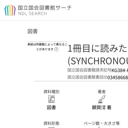
本文へ移動
図書
1冊目に読み
表紙は所蔵館によって異なるこ
ヘルプページへのリンク
とがあります
(SYNCHRONO
KG384-
国立国会図書館請求記号
03458668
国立国会図書館書誌ID
資料種別
著者
図書
額賀澪 著
資料形態
ページ数・大きさ等