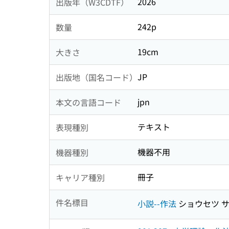
2026
出版年（W3CDTF）
242p
数量
19cm
大きさ
JP
出版地（国名コード）
jpn
本文の言語コード
テキスト
表現種別
機器不用
機器種別
冊子
キャリア種別
件名標目
小説--作法
ショウセツ 