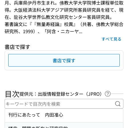
月、兵庫県伊丹市生まれ。佛教大学大学院博士課程単位取
得。大阪経済法科大学アジア研究所客員研究員を経て、現
在、龍谷大学世界仏教文化研究センター客員研究員。

著書論文に『『無量寿経論』校異』（共著、佛教大学総合
研究所、1999）、「阿含・ニカーヤ...
すべて見る
書店で探す
書店で探す
目次
提供元：出版情報登録センター（JPRO）
ヘルプペ
キー
刊行にあたって 内田准心