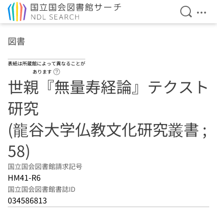
検索を開
メニ
本文へ移動
図書
表紙は所蔵館によって異なることが
ヘルプページへのリンク
あります
世親『無量寿経論』テクスト
研究
(龍谷大学仏教文化研究叢書 ;
58)
国立国会図書館請求記号
HM41-R6
国立国会図書館書誌ID
034586813