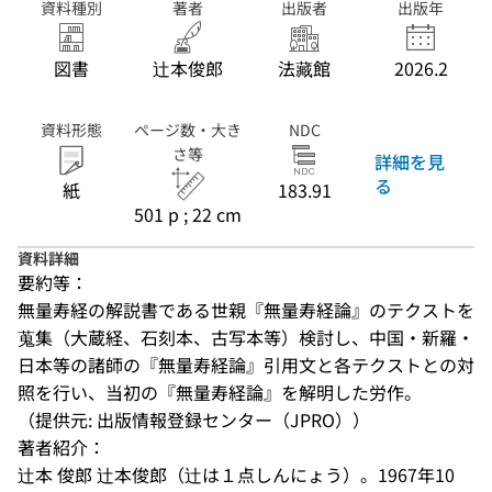
資料種別
著者
出版者
出版年
図書
辻本俊郎
法藏館
2026.2
資料形態
ページ数・大き
NDC
さ等
詳細を見
る
紙
183.91
501 p ; 22 cm
資料詳細
要約等：
無量寿経の解説書である世親『無量寿経論』のテクストを
蒐集（大蔵経、石刻本、古写本等）検討し、中国・新羅・
日本等の諸師の『無量寿経論』引用文と各テクストとの対
照を行い、当初の『無量寿経論』を解明した労作。
（提供元: 出版情報登録センター（JPRO））
著者紹介：
辻本 俊郎 辻本俊郎（辻は１点しんにょう）。1967年10