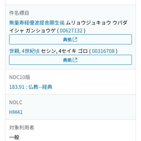
件名標目
無量寿経優波提舎願生偈
ムリョウジュキョウ ウパダ
イシャ ガンショウゲ
(
00627132
)
典拠
世親, 4世紀頃
セシン, 4セイキ ゴロ
(
00316708
)
典拠
NDC10版
183.91 : 仏教--経典
NDLC
HM41
対象利用者
一般