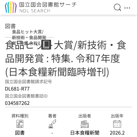
検索を開
メニ
本文へ移動
図書
食品ヒット大賞/
新技術・食品開発
食品ヒット大賞/新技術・食
賞 : 特集 令和7年
度 (日本食糧新聞
品開発賞 : 特集. 令和7年度
臨時増刊)
(日本食糧新聞臨時増刊)
国立国会図書館請求記号
DL681-R77
国立国会図書館書誌ID
034587262
資料種別
著者
出版者
出版年
図書
-
日本食糧新聞
2026.2