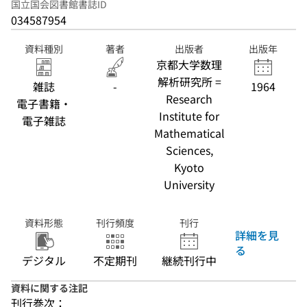
国立国会図書館書誌ID
034587954
資料種別
著者
出版者
出版年
京都大学数理
解析研究所 =
雑誌
-
1964
Research
電子書籍・
Institute for
電子雑誌
Mathematical
Sciences,
Kyoto
University
資料形態
刊行頻度
刊行
詳細を見
る
デジタル
不定期刊
継続刊行中
資料に関する注記
刊行巻次：