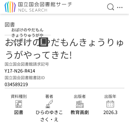
検索を開
メニ
本文へ移動
図書
おばけのやだもん
きょうりゅうがや
おばけのやだもんきょうりゅ
ってきた!
うがやってきた!
国立国会図書館請求記号
Y17-N26-R414
国立国会図書館書誌ID
034589219
資料種別
著者
出版者
出版年
図書
ひらのゆきこ
教育画劇
2026.3
さく・え