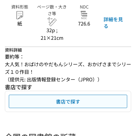
資料形態
ページ数・大き
NDC
さ等
詳細を見
紙
726.6
る
32p ;
21×21cm
資料詳細
要約等：
大人気！おばけのやだもんシリーズ、おかげさまでシリー
ズ１０作目！
（提供元: 出版情報登録センター（JPRO））
書店で探す
書店で探す