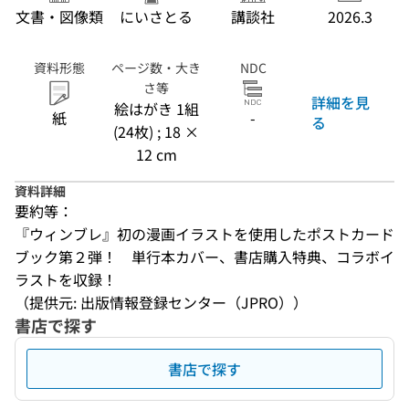
文書・図像類
にいさとる
講談社
2026.3
資料形態
ページ数・大き
NDC
さ等
詳細を見
絵はがき 1組
紙
-
る
(24枚) ; 18 ×
12 cm
資料詳細
要約等：
『ウィンブレ』初の漫画イラストを使用したポストカード
ブック第２弾！　単行本カバー、書店購入特典、コラボイ
ラストを収録！
（提供元: 出版情報登録センター（JPRO））
書店で探す
書店で探す