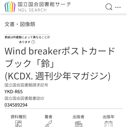
検索を開
メニ
本文へ移動
文書・図像類
表紙は所蔵館によって異なることが
ヘルプページへのリンク
あります
Wind breakerポストカード
ブック「鈴」
(KCDX. 週刊少年マガジン)
国立国会図書館請求記号
YKD-R65
国立国会図書館書誌ID
034589294
資料種別
著者
出版者
出版年