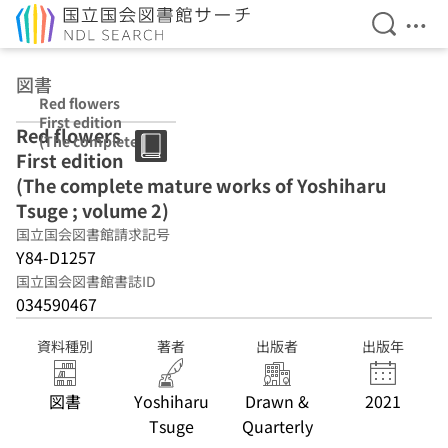
検索を開
メニ
本文へ移動
図書
Red flowers
First edition
Red flowers
(The complete
First edition
mature works of
Yoshiharu Tsuge
(The complete mature works of Yoshiharu
; volume 2)
Tsuge ; volume 2)
国立国会図書館請求記号
Y84-D1257
国立国会図書館書誌ID
034590467
資料種別
著者
出版者
出版年
図書
Yoshiharu
Drawn &
2021
Tsuge
Quarterly