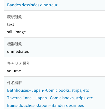
Bandes dessinées d'horreur.
表現種別
text
still image
機器種別
unmediated
キャリア種別
volume
件名標目
Bathhouses--Japan--Comic books, strips, etc
Taverns (Inns)--Japan--Comic books, strips, etc
Bains-douches--Japon--Bandes dessinées