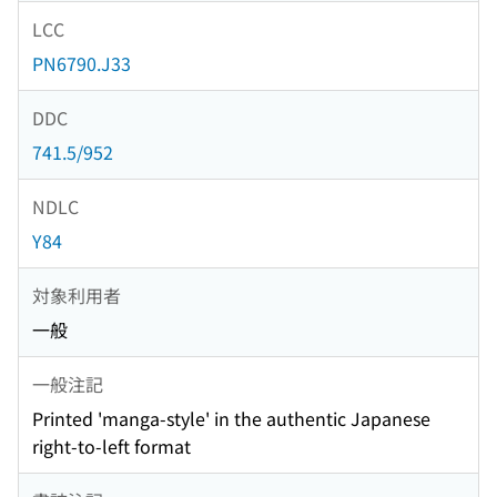
LCC
PN6790.J33
DDC
741.5/952
NDLC
Y84
対象利用者
一般
一般注記
Printed 'manga-style' in the authentic Japanese
right-to-left format