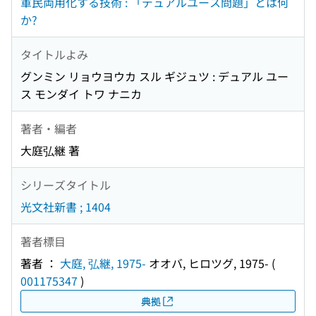
軍民両用化する技術 : 「デュアルユース問題」とは何
か?
タイトルよみ
グンミン リョウヨウカ スル ギジュツ : デュアル ユー
ス モンダイ トワ ナニカ
著者・編者
大庭弘継 著
シリーズタイトル
光文社新書 ; 1404
著者標目
著者 ：
大庭, 弘継, 1975-
オオバ, ヒロツグ, 1975-
(
001175347
)
典拠