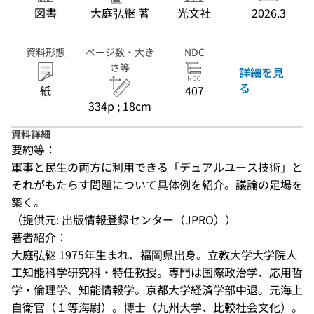
図書
大庭弘継 著
光文社
2026.3
資料形態
ページ数・大き
NDC
さ等
詳細を見
る
紙
407
334p ; 18cm
資料詳細
要約等：
軍事と民生の両方に利用できる「デュアルユース技術」と
それがもたらす問題について具体例を紹介。議論の足場を
築く。
（提供元: 出版情報登録センター（JPRO））
著者紹介：
大庭弘継 1975年生まれ、福岡県出身。立教大学大学院人
工知能科学研究科・特任教授。専門は国際政治学、応用哲
学・倫理学、知能情報学。京都大学経済学部中退。元海上
自衛官（１等海尉）。博士（九州大学、比較社会文化）。