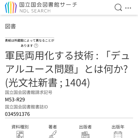
検索を開
メニ
本文へ移動
図書
表紙は所蔵館によって異なることが
ヘルプページへのリンク
あります
軍民両用化する技術 : 「デュ
アルユース問題」とは何か?
(光文社新書 ; 1404)
国立国会図書館請求記号
M53-R29
国立国会図書館書誌ID
034591376
資料種別
著者
出版者
出版年