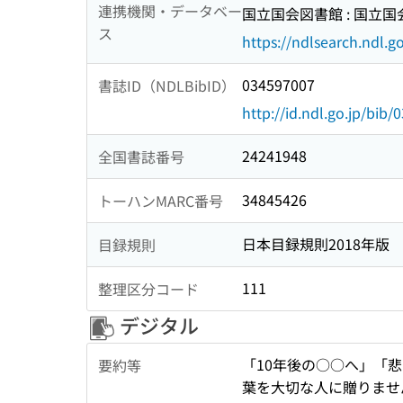
連携機関・データベー
国立国会図書館 : 国立
ス
https://ndlsearch.ndl.go
034597007
書誌ID（NDLBibID）
http://id.ndl.go.jp/bib
24241948
全国書誌番号
34845426
トーハンMARC番号
日本目録規則2018年版
目録規則
111
整理区分コード
デジタル
「10年後の○○へ」「
要約等
葉を大切な人に贈りませ