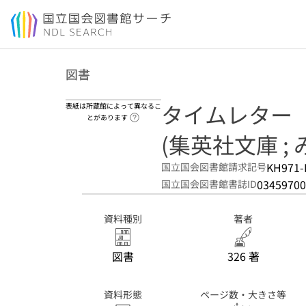
本文へ移動
図書
タイムレター
表紙は所蔵館によって異なるこ
ヘルプページへのリンク
とがあります
(集英社文庫 ; み
KH971-
国立国会図書館請求記号
03459700
国立国会図書館書誌ID
資料種別
著者
図書
326 著
資料形態
ページ数・大きさ等