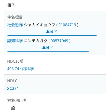
冊子
件名標目
社会恐怖
シャカイキョウフ
(
01084719
)
典拠
認知科学
ニンチカガク
(
00577049
)
典拠
NDC10版
493.74 : 内科学
NDLC
SC374
対象利用者
一般