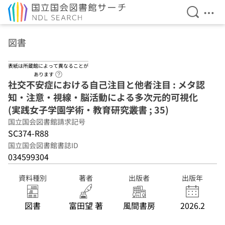
検索を開
メニ
本文へ移動
図書
表紙は所蔵館によって異なることが
ヘルプページへのリンク
あります
社交不安症における自己注目と他者注目 : メタ認
知・注意・視線・脳活動による多次元的可視化
(実践女子学園学術・教育研究叢書 ; 35)
国立国会図書館請求記号
SC374-R88
国立国会図書館書誌ID
034599304
資料種別
著者
出版者
出版年
図書
富田望 著
風間書房
2026.2