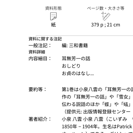
資料形態
ページ数・大きさ等
紙
379 p ; 21 cm
資料に関する注記
一般注記：
編: 三和書籍
資料詳細
内容細目：
耳無芳一の話
おしどり
お貞のはなし...
要約等：
第1巻は小泉八雲の「耳無芳一の
作の「耳無芳一の話」や「雪女」
伝わる説話のほか「蝶」や「蟻」
（提供元: 出版情報登録センター（
著者紹介：
小泉 八雲 小泉 八雲（こいずみ　や
1850年 − 1904年。生名はPatri