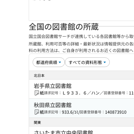
全国の図書館の所蔵
国立国会図書館サーチが連携している各図書館等から取
所蔵館、利用可否等の詳細・最新状況は情報提供元の各
料の利用方法は、ご自身が利用されるお近くの図書館
北日本
岩手県立図書館
紙
Ｌ９３３．６／ハン／
11
請求記号：
図書登録番号：
秋田県立図書館
紙
933.6/ｺﾐ/
140873910
請求記号：
図書登録番号：
関東
さいたま市立中央図書館