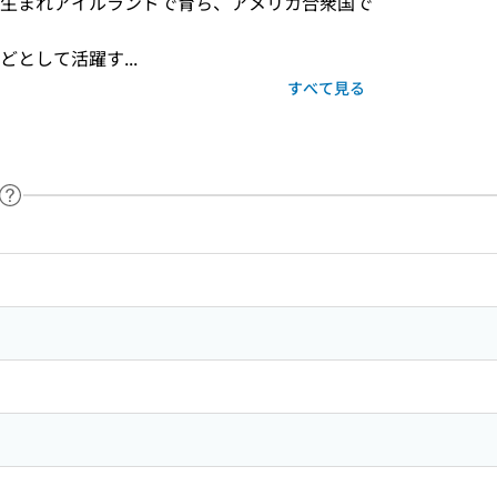
生まれアイルランドで育ち、アメリカ合衆国で
として活躍す...
すべて見る
ヘルプページへのリンク
ードで目次内を検索