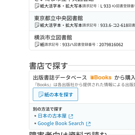
紙
大活字本・拡大写本
L 933 ﾊﾝ
請求記号：
図書登録番
東京都立中央図書館
紙
大活字本・拡大写本
933.6-コ2-618
請求記号：
図
横浜市立図書館
紙
933ハ
2079816062
請求記号：
図書登録番号：
書店で探す
出版書誌データベース
から購
『Books』は各出版社から提供された情報による出
紙の本を探す
別の方法で探す
日本の古本屋
Google Book Search
障害者向け資料で読む