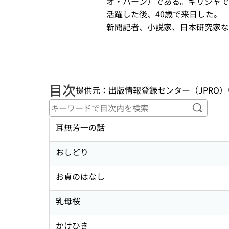
オ・ハーン）である。ギリシャで
活躍した後、40歳で来日した。 

新聞記者、小説家、日本研究家など
目次
提供元：出版情報登録センター（JPRO）
キーワ
耳無芳一の話
おしどり
お貞のはなし
乳母桜
かけひき