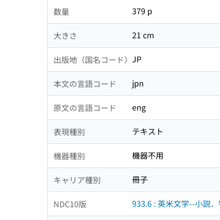
379 p
数量
21 cm
大きさ
JP
出版地（国名コード）
jpn
本文の言語コード
eng
原文の言語コード
テキスト
表現種別
機器不用
機器種別
冊子
キャリア種別
933.6 : 英米文学--小説
NDC10版