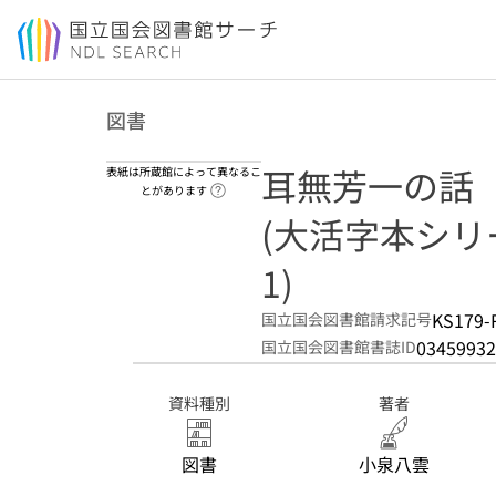
本文へ移動
図書
耳無芳一の話
表紙は所蔵館によって異なるこ
ヘルプページへのリンク
とがあります
(大活字本シリー
1)
KS179-
国立国会図書館請求記号
03459932
国立国会図書館書誌ID
資料種別
著者
図書
小泉八雲