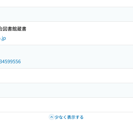
国会図書館蔵書
.jp
/034599556
少なく表示する