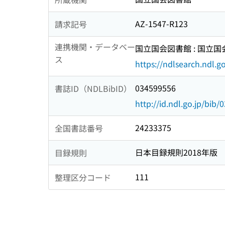
AZ-1547-R123
請求記号
連携機関・データベー
国立国会図書館 : 国立
ス
https://ndlsearch.ndl.go
034599556
書誌ID（NDLBibID）
http://id.ndl.go.jp/bib
24233375
全国書誌番号
日本目録規則2018年版
目録規則
111
整理区分コード