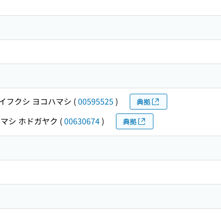
イフクシ ヨコハマシ
(
00595525
)
典拠
マシ ホドガヤク
(
00630674
)
典拠