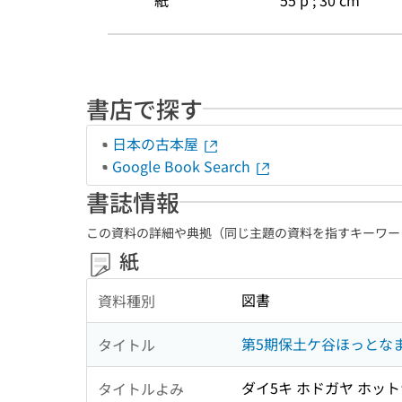
紙
55 p ; 30 cm
書店で探す
日本の古本屋
Google Book Search
書誌情報
この資料の詳細や典拠（同じ主題の資料を指すキーワー
紙
図書
資料種別
第5期保土ケ谷ほっとなまちづ
タイトル
ダイ5キ ホドガヤ ホットナ 
タイトルよみ