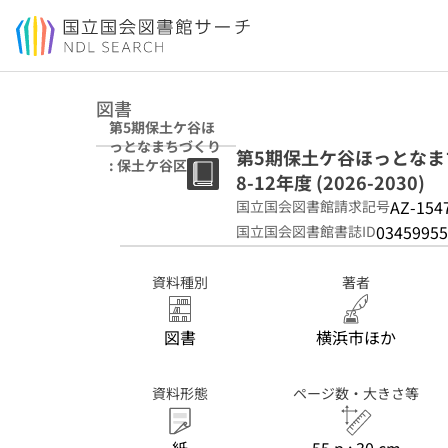
本文へ移動
図書
第5期保土ケ谷ほ
っとなまちづくり
第5期保土ケ谷ほっとなまち
: 保土ケ谷区地域
8-12年度 (2026-2030)
福祉保健計画 : 令
和8-12年度
AZ-154
国立国会図書館請求記号
(2026-2030)
03459955
国立国会図書館書誌ID
資料種別
著者
図書
横浜市ほか
資料形態
ページ数・大きさ等