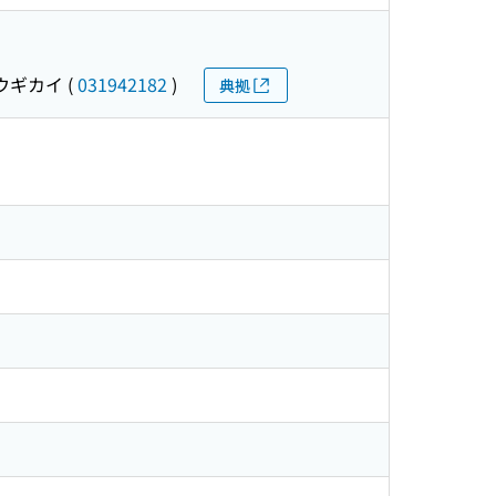
ウギカイ
(
031942182
)
典拠