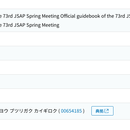
he 73rd JSAP Spring Meeting Official guidebook of the 73rd 
he 73rd JSAP Spring Meeting
ヨウ ブツリガク カイギロク
(
00654185
)
典拠