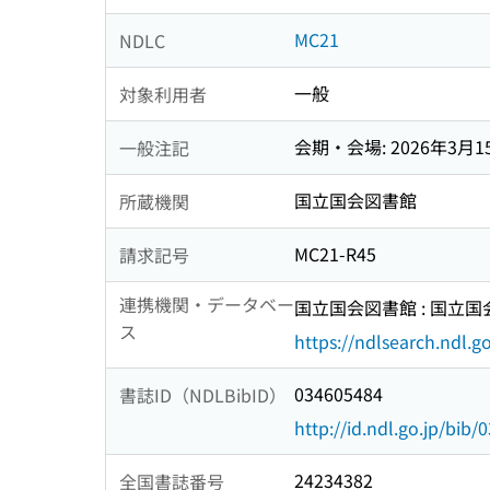
MC21
NDLC
一般
対象利用者
会期・会場: 2026年3月
一般注記
国立国会図書館
所蔵機関
MC21-R45
請求記号
連携機関・データベー
国立国会図書館 : 国立
ス
https://ndlsearch.ndl.go
034605484
書誌ID（NDLBibID）
http://id.ndl.go.jp/bib
24234382
全国書誌番号