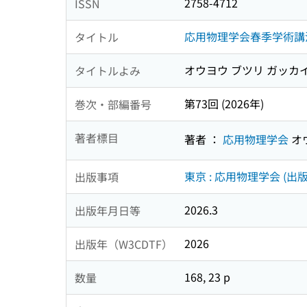
2758-4712
ISSN
応用物理学会春季学術講
タイトル
オウヨウ ブツリ ガッカ
タイトルよみ
第73回 (2026年)
巻次・部編番号
著者標目
著者 ：
応用物理学会
オ
東京 : 応用物理学会 (出版
出版事項
2026.3
出版年月日等
2026
出版年（W3CDTF）
168, 23 p
数量