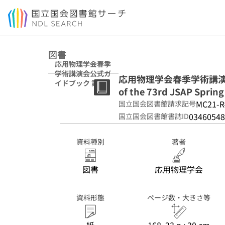
本文へ移動
図書
応用物理学会春季
学術講演会公式ガ
応用物理学会春季学術講演会公式
イドブック 第73
of the 73rd JSAP Sprin
回 (2026年)
MC21-R
国立国会図書館請求記号
03460548
国立国会図書館書誌ID
資料種別
著者
図書
応用物理学会
資料形態
ページ数・大きさ等