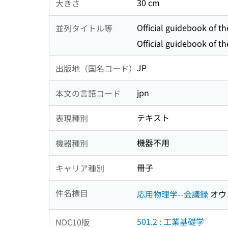
30 cm
大きさ
Official guidebook of t
並列タイトル等
Official guidebook of t
JP
出版地（国名コード）
jpn
本文の言語コード
テキスト
表現種別
機器不用
機器種別
冊子
キャリア種別
件名標目
応用物理学--会議録
オウ
501.2 : 工業基礎学
NDC10版