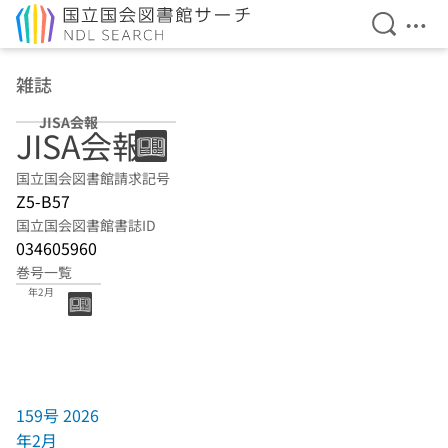
検索を開
メニ
本文へ移動
雑誌
JISA会報
JISA会報
国立国会図書館請求記号
Z5-B57
国立国会図書館書誌ID
034605960
巻号一覧
159号 2026
年2月
159号 2026
年2月