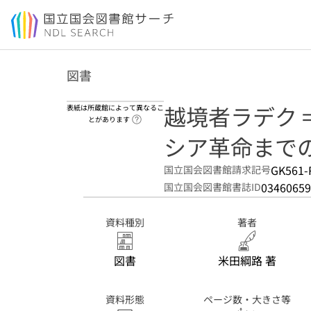
本文へ移動
図書
越境者ラデク = Gr
表紙は所蔵館によって異なるこ
ヘルプページへのリンク
とがあります
シア革命までの東
GK561-
国立国会図書館請求記号
03460659
国立国会図書館書誌ID
資料種別
著者
図書
米田綱路 著
資料形態
ページ数・大きさ等