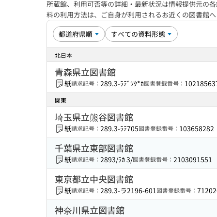
所蔵館、利用可否等の詳細・最新状況は情報提供元の各
料の利用方法は、ご自身が利用されるお近くの図書館
北日本
青森県立図書館
紙
289.3-ﾗﾃﾞﾂｸ*ｶ
10218563
請求記号：
図書登録番号：
関東
埼玉県立熊谷図書館
紙
289.3-ﾗﾃ705
103658282
請求記号：
図書登録番号：
千葉県立東部図書館
紙
2893/ﾗｶ 3/
2103091551
請求記号：
図書登録番号：
東京都立中央図書館
紙
289.3-ラ2196-601
71202
請求記号：
図書登録番号：
神奈川県立図書館