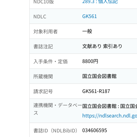
289.3 : 個人伝記
NDC10版
GK561
NDLC
一般
対象利用者
文献あり 索引あり
書誌注記
8800円
入手条件・定価
国立国会図書館
所蔵機関
GK561-R187
請求記号
連携機関・データベー
国立国会図書館 : 国立
ス
https://ndlsearch.ndl.go
034606595
書誌ID（NDLBibID）