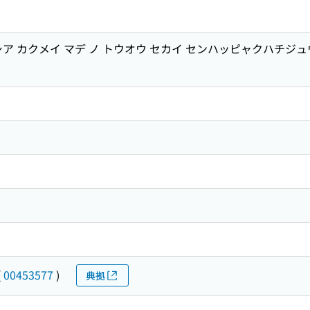
dek ロシア カクメイ マデ ノ トウオウ セカイ センハッピャクハ
(
00453577
)
典拠