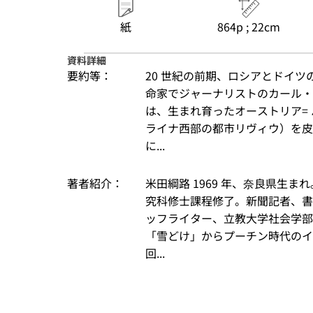
紙
864p ; 22cm
資料詳細
要約等：
20 世紀の前期、ロシアとドイ
命家でジャーナリストのカール・ラ
は、生まれ育ったオーストリア=
ライナ西部の都市リヴィウ）を皮
に...
著者紹介：
米田綱路 1969 年、奈良県生
究科修士課程修了。新聞記者、書
ッフライター、立教大学社会学部兼
「雪どけ」からプーチン時代のイ
回...