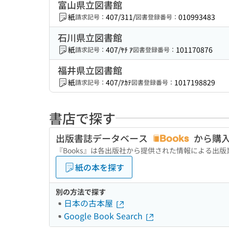
富山県立図書館
紙
407/311/
010993483
請求記号：
図書登録番号：
石川県立図書館
紙
407/ﾔﾁ ｱ
101170876
請求記号：
図書登録番号：
福井県立図書館
紙
407/ｱｶﾃ
1017198829
請求記号：
図書登録番号：
書店で探す
出版書誌データベース
から購
『Books』は各出版社から提供された情報による出
紙の本を探す
別の方法で探す
日本の古本屋
Google Book Search