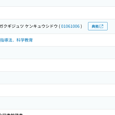
ガクギジュツ ケンキュウシドウ
(
01061006
)
典拠
究法．指導法．科学教育