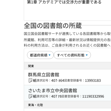
第1章 アカデミアでは交渉力が重要である
全国の図書館の所蔵
国立国会図書館サーチが連携している各図書館等から取
所蔵館、利用可否等の詳細・最新状況は情報提供元の各
料の利用方法は、ご自身が利用されるお近くの図書館
関東
群馬県立図書館
紙
407-ﾈ64
13993183
請求記号：
図書登録番号：
さいたま市立中央図書館
紙
407 ｱｶ
11190332996
請求記号：
図書登録番号：
東海・北陸