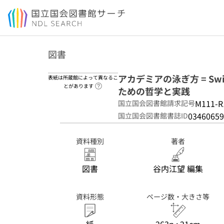
本文へ移動
図書
アカデミアの泳ぎ方 = Swim
表紙は所蔵館によって異なるこ
ヘルプページへのリンク
とがあります
ための哲学と実践
M111-R
国立国会図書館請求記号
03460659
国立国会図書館書誌ID
資料種別
著者
図書
谷内江望 編集
資料形態
ページ数・大きさ等