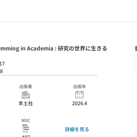
ming in Academia : 研究の世界に生きる
17
8
出版者
出版年
羊土社
2026.4
NDC
詳細を見る