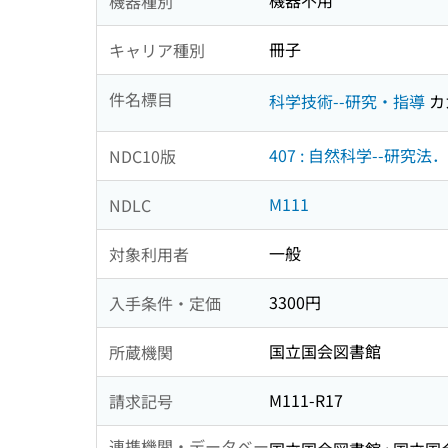
機器不用
機器種別
冊子
キャリア種別
件名標目
科学技術--研究・指導
カ
407 : 自然科学--研
NDC10版
M111
NDLC
一般
対象利用者
3300円
入手条件・定価
国立国会図書館
所蔵機関
M111-R17
請求記号
連携機関・データベー