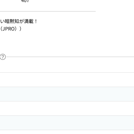
407
い暗黙知が満載！
JPRO））
ヘルプページへのリンク
ードで目次内を検索