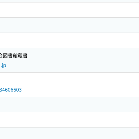
国会図書館蔵書
.jp
/034606603