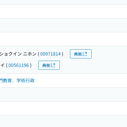
ショクイン ニホン
(
00971814
)
典拠
エイ
(
00561196
)
典拠
・専門教育．学術行政