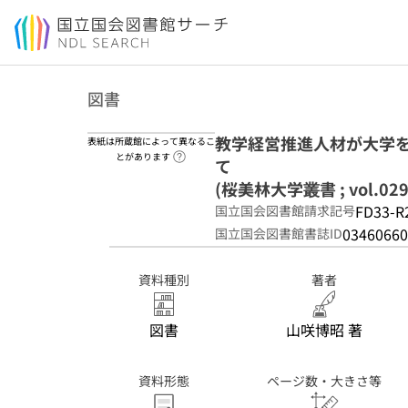
本文へ移動
図書
教学経営推進人材が大学を
表紙は所蔵館によって異なるこ
ヘルプページへのリンク
とがあります
て
(桜美林大学叢書 ; vol.029
FD33-R
国立国会図書館請求記号
03460660
国立国会図書館書誌ID
資料種別
著者
図書
山咲博昭 著
資料形態
ページ数・大きさ等