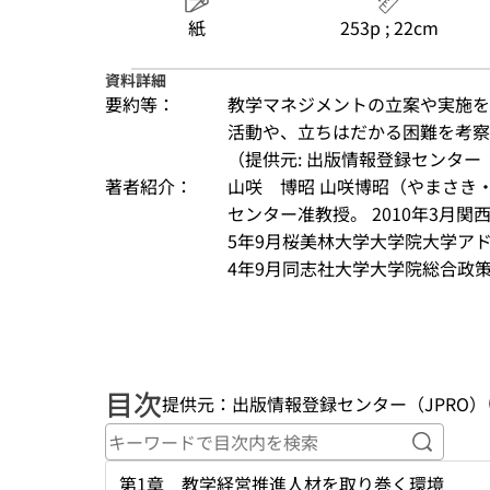
紙
253p ; 22cm
資料詳細
要約等：
教学マネジメントの立案や実施を
活動や、立ちはだかる困難を考察
（提供元: 出版情報登録センター（
著者紹介：
山咲　博昭 山咲博昭（やまさき
センター准教授。 2010年3月
5年9月桜美林大学大学院大学ア
4年9月同志社大学大学院総合政策
目次
提供元：出版情報登録センター（JPRO）
キーワ
第1章 教学経営推進人材を取り巻く環境