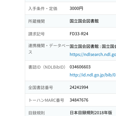
3000円
入手条件・定価
国立国会図書館
所蔵機関
FD33-R24
請求記号
連携機関・データベー
国立国会図書館 : 国立
ス
https://ndlsearch.ndl.go
034606603
書誌ID（NDLBibID）
http://id.ndl.go.jp/bib
24241994
全国書誌番号
34847676
トーハンMARC番号
日本目録規則2018年版
目録規則