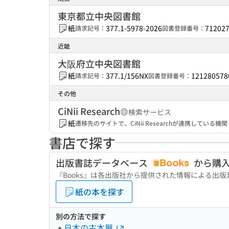
東京都立中央図書館
紙
377.1-5978-2026
71202
請求記号：
図書登録番号：
近畿
大阪府立中央図書館
紙
377.1/156NX
121280578
請求記号：
図書登録番号：
その他
CiNii Research
検索サービス
紙
遷移先のサイトで、CiNii Researchが連携してい
書店で探す
出版書誌データベース
から購
『Books』は各出版社から提供された情報による出
紙の本を探す
別の方法で探す
日本の古本屋