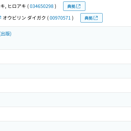
キ, ヒロアキ
(
034650298
)
典拠
学
オウビリン ダイガク
(
00970571
)
典拠
(出版)