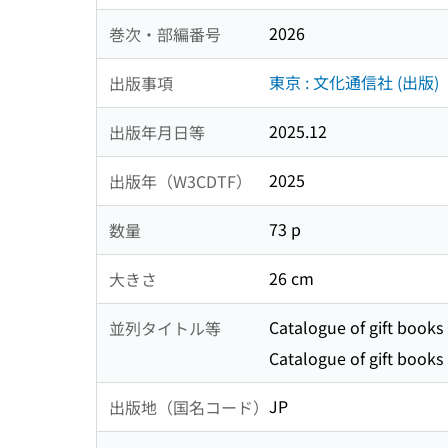
2026
巻次・部編番号
東京 : 文化通信社 (出版)
出版事項
2025.12
出版年月日等
2025
出版年（W3CDTF）
73 p
数量
26 cm
大きさ
Catalogue of gift books
並列タイトル等
Catalogue of gift books
JP
出版地（国名コード）