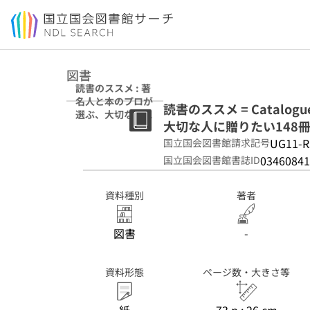
本文へ移動
図書
読書のススメ : 著
名人と本のプロが
読書のススメ = Catalogu
選ぶ、大切な人に
大切な人に贈りたい148冊。
贈りたい148冊。
2026
UG11-R
国立国会図書館請求記号
03460841
国立国会図書館書誌ID
資料種別
著者
図書
-
資料形態
ページ数・大きさ等