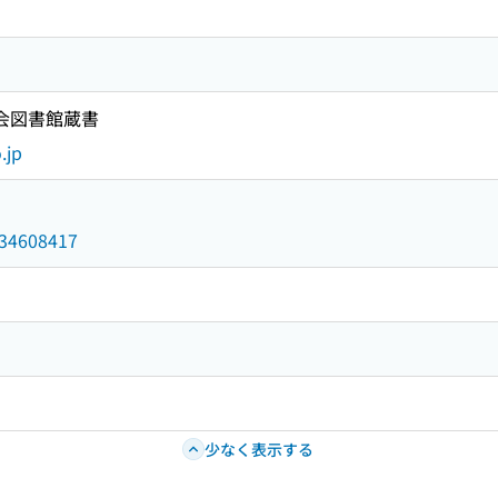
国会図書館蔵書
.jp
/034608417
少なく表示する