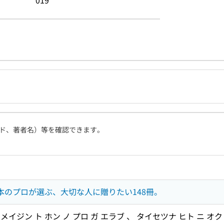
019
ド、著者名）等を確認できます。
と本のプロが選ぶ、大切な人に贈りたい148冊。
ョメイジン ト ホン ノ プロ ガ エラブ 、 タイセツナ ヒト ニ オク