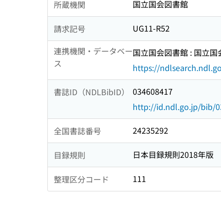
国立国会図書館
所蔵機関
UG11-R52
請求記号
連携機関・データベー
国立国会図書館 : 国立
ス
https://ndlsearch.ndl.go
034608417
書誌ID（NDLBibID）
http://id.ndl.go.jp/bib
24235292
全国書誌番号
日本目録規則2018年版
目録規則
111
整理区分コード