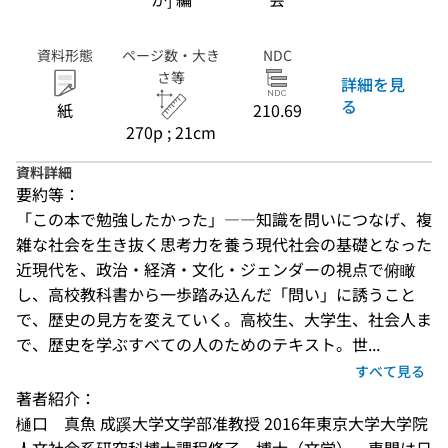
資料形態
ページ数・大き
NDC
さ等
詳細を見
る
紙
210.69
270p ; 21cm
資料詳細
要約等：
「この本で勉強したかった」――知識を問いにつなげ、複
雑な社会を生き抜く思考力を養う現代社会の基礎となった
近現代を、政治・経済・文化・ジェンダーの視点で俯瞰
し、高校教科書から一歩踏み込んだ「問い」に誘うこと
で、歴史の見方を変えていく。高校生、大学生、社会人ま
で、歴史を学ぶすべての人のためのテキスト。世...
すべて見る
著者紹介：
樋口　真魚 成蹊大学文学部准教授 2016年東京大学大学院