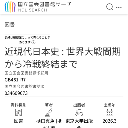
検索を開
メニ
本文へ移動
図書
表紙は所蔵館によって異なることが
ヘルプページへのリンク
あります
近現代日本史 : 世界大戦間期
から冷戦終結まで
国立国会図書館請求記号
GB461-R7
国立国会図書館書誌ID
034609073
資料種別
著者
出版者
出版年
図書
樋口真魚 [ほ
東京大学出版
2026.3
か] 編
会