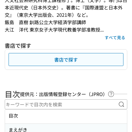
人文社会系研究科博士課程修了。博士（文学）。専門は日
本近現代史（日本外交史）。著書に『国際連盟と日本外
交』（東京大学出版会、2021年）など。
飯島　直樹 釧路公立大学経済学部講師
大江　洋代 東京女子大学現代教養学部准教授...
すべて見る
書店で探す
書店で探す
目次
提供元：出版情報登録センター（JPRO）
ヘルプペ
キー
目次
まえがき