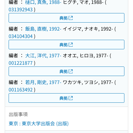
編者 ：
樋口, 真魚, 1988-
ヒグチ, マオ, 1988-
(
031392943
)
典拠
編者 ：
飯島, 直樹, 1992-
イイジマ, ナオキ, 1992-
(
034104304
)
典拠
編者 ：
大江, 洋代, 1977-
オオエ, ヒロヨ, 1977-
(
001221877
)
典拠
編者 ：
若月, 剛史, 1977-
ワカツキ, ツヨシ, 1977-
(
001163492
)
典拠
出版事項
東京 : 東京大学出版会 (出版)