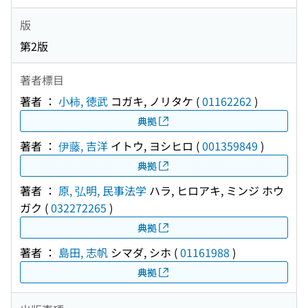
版
第2版
著者標目
著者 ：
小柿, 徳武
コガキ, ノリタケ
(
01162262
)
典拠
著者 ：
伊藤, 吉洋
イトウ, ヨシヒロ
(
001359849
)
典拠
著者 ：
原, 弘明, 民事法学
ハラ, ヒロアキ, ミンジ ホウ
ガク
(
032272265
)
典拠
著者 ：
島田, 志帆
シマダ, シホ
(
01161988
)
典拠