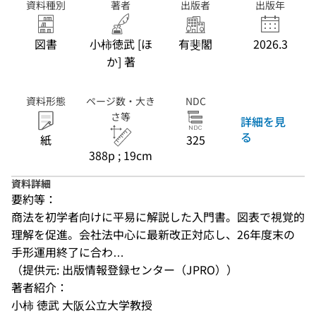
資料種別
著者
出版者
出版年
図書
小柿徳武 [ほ
有斐閣
2026.3
か] 著
資料形態
ページ数・大き
NDC
さ等
詳細を見
る
紙
325
388p ; 19cm
資料詳細
要約等：
商法を初学者向けに平易に解説した入門書。図表で視覚的
理解を促進。会社法中心に最新改正対応し、26年度末の
手形運用終了に合わ…
（提供元: 出版情報登録センター（JPRO））
著者紹介：
小柿 徳武 大阪公立大学教授