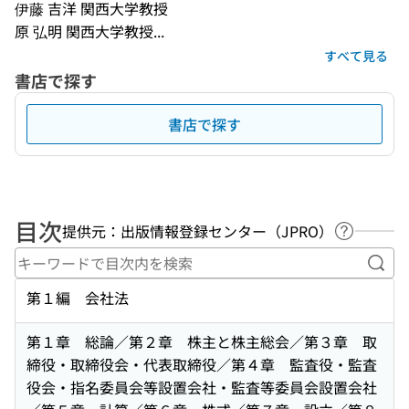
伊藤 吉洋 関西大学教授
原 弘明 関西大学教授...
すべて見る
書店で探す
書店で探す
目次
提供元：出版情報登録センター（JPRO）
ヘルプペ
キー
第１編 会社法
第１章 総論／第２章 株主と株主総会／第３章 取
締役・取締役会・代表取締役／第４章 監査役・監査
役会・指名委員会等設置会社・監査等委員会設置会社