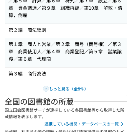
／第５章 計算／第６章 株式／第７章 設立／第８
章 資金調達／第９章 組織再編／第10章 解散・清
算，倒産
第２編 商法総則
第１章 商人と営業／第２章 商号（商号権）／第３
章 商業使用人／第４章 商業登記／第５章 営業譲
渡／第６章 代理商
第３編 商行為法
もっと見る（全8件）
全国の図書館の所蔵
国立国会図書館サーチが連携している各図書館等から取得した所
蔵情報を表示します。
連携している機関・データベースの一覧
所蔵館、利用可否等の詳細・最新状況は情報提供元の各館のサイ