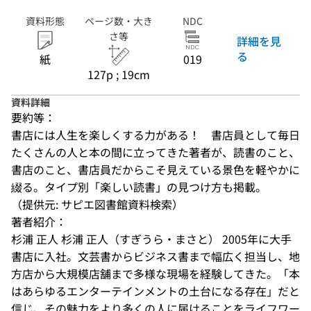
資料形態
ページ数・大き
NDC
さ等
詳細を見
る
紙
019
127p ; 19cm
資料詳細
要約等：
書店には人生を楽しくする力がある！　書店員として毎日
たくさんの人と本の間に立ってきた著者が、読書のこと、
書店のこと、書店員だからこそ見えている景色を軽やかに
綴る。タイプ別「楽しい読書」の見つけ方も掲載。
（提供元: サピエ図書館資料検索）
著者紹介：
杉浦 正人 杉浦 正人（すぎうら・まさと） 2005年に大手
書店に入社。文芸書からビジネス書まで幅広く担当し、地
方店から大規模店舗まで多様な現場を経験してきた。「本
はあらゆるエンターテインメントの土台になる存在」だと
信じ、その魅力をより多くの人に届けることをライフワー