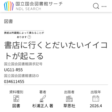
検索を開
メニ
本文へ移動
図書
表紙は所蔵館によって異なることが
ヘルプページへのリンク
あります
書店に行くとだいたいイイコ
トが起こる
国立国会図書館請求記号
UG11-R55
国立国会図書館書誌ID
034611455
資料種別
著者
出版者
出版年
図書
杉浦正人 著
草思社
2026.4