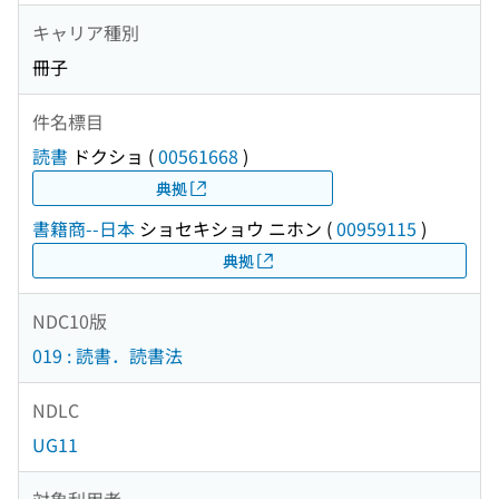
キャリア種別
冊子
件名標目
読書
ドクショ
(
00561668
)
典拠
書籍商--日本
ショセキショウ ニホン
(
00959115
)
典拠
NDC10版
019 : 読書．読書法
NDLC
UG11
対象利用者