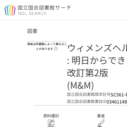
本文へ移動
図書
ウィメンズヘ
表紙は所蔵館によって異なるこ
ヘルプページへのリンク
とがあります
: 明日からでき
改訂第2版
(M&M)
SC561-
国立国会図書館請求記号
03461148
国立国会図書館書誌ID
資料種別
著者