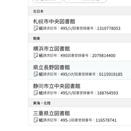
北日本
札幌市中央図書館
紙
495/ｼ/
1310778053
請求記号：
図書登録番号：
関東
横浜市立図書館
紙
495
2079814400
請求記号：
図書登録番号：
県立長野図書館
紙
495/ｼｱ/
0115919185
請求記号：
図書登録番号：
静岡市立中央図書館
紙
495/ｼ/
188764593
請求記号：
図書登録番号：
東海・北陸
三重県立図書館
紙
495-ｼ
116578741
請求記号：
図書登録番号：