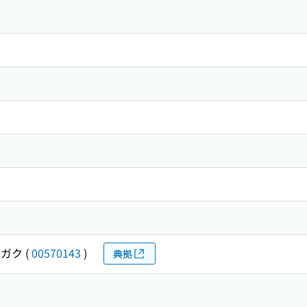
ガク
(
00570143
)
典拠