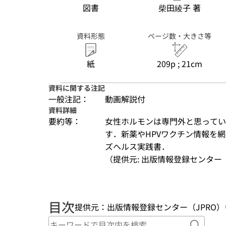
図書
柴田綾子 著
資料形態
ページ数・大きさ等
紙
209p ; 21cm
資料に関する注記
一般注記：
動画解説付
資料詳細
要約等：
女性ホルモンは専門外と思ってい
す．新薬やHPVワクチン情報を
ズヘルス実践書．
（提供元: 出版情報登録センター（
目次
提供元：出版情報登録センター（JPRO）