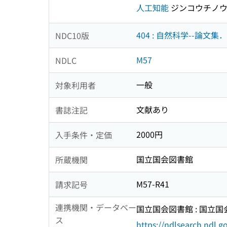
人工知能
ジンコウチノ
404 : 自然科学--論文
NDC10版
M57
NDLC
一般
対象利用者
文献あり
書誌注記
2000円
入手条件・定価
国立国会図書館
所蔵機関
M57-R41
請求記号
連携機関・データベー
国立国会図書館 : 国立
ス
https://ndlsearch.ndl.go