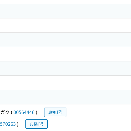
ガク
(
00564446
)
典拠
570263
)
典拠