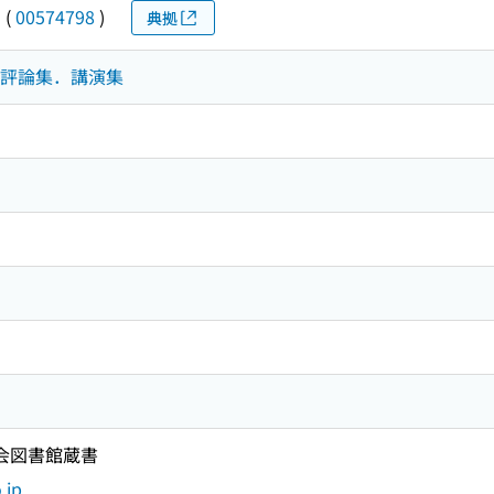
ウ
(
00574798
)
典拠
集．評論集．講演集
国会図書館蔵書
.jp