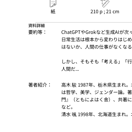
紙
210 p ; 21 cm
資料詳細
要約等：
ChatGPTやGrokなど生成A
日常生活は根本から変わりはじめ
はないか、人間の仕事がなくなる
しかし、そもそも「考える」「行
人間だ...
著者紹介：
高木 駿 1987年、栃木県生ま
は哲学、美学、ジェンダー論。著
門』（ともによはく舎）、共著に
など。
清水 颯 1998年、北海道生まれ