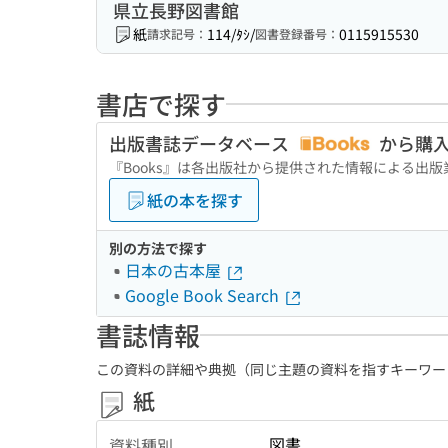
県立長野図書館
紙
114/ﾀｼ/
0115915530
請求記号：
図書登録番号：
書店で探す
出版書誌データベース
から購
『Books』は各出版社から提供された情報による出
紙の本を探す
別の方法で探す
日本の古本屋
Google Book Search
書誌情報
この資料の詳細や典拠（同じ主題の資料を指すキーワー
紙
図書
資料種別