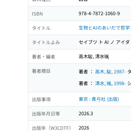
978-4-7872-1060-9
ISBN
生物とAIのあいだで哲学
タイトル
セイブツ ト AI ノ アイ
タイトルよみ
高木駿, 清水颯
著者・編者
著者標目
著者 ：
高木, 駿, 1987-
タ
著者 ：
清水, 颯, 1998-
シ
東京 : 青弓社 (出版)
出版事項
2026.3
出版年月日等
2026
出版年（W3CDTF）