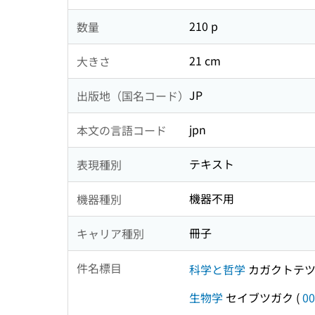
210 p
数量
21 cm
大きさ
JP
出版地（国名コード）
jpn
本文の言語コード
テキスト
表現種別
機器不用
機器種別
冊子
キャリア種別
件名標目
科学と哲学
カガクトテツ
生物学
セイブツガク
(
00