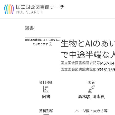
本文へ移動
図書
生物とAIのあ
表紙は所蔵館によって異なるこ
ヘルプページへのリンク
とがあります
で中途半端な
M57-R4
国立国会図書館請求記号
03461159
国立国会図書館書誌ID
資料種別
著者
図書
高木駿, 清水颯
資料形態
ページ数・大きさ等