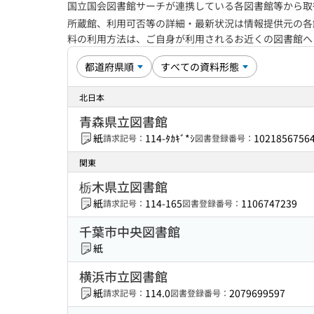
国立国会図書館サーチが連携している各図書館等から取
所蔵館、利用可否等の詳細・最新状況は情報提供元の各
料の利用方法は、ご自身が利用されるお近くの図書館
北日本
青森県立図書館
紙
114-ﾀｶｷﾞ*ｼ
1021856756
請求記号：
図書登録番号：
関東
栃木県立図書館
紙
114-165
1106747239
請求記号：
図書登録番号：
千葉市中央図書館
紙
横浜市立図書館
紙
114.0
2079699597
請求記号：
図書登録番号：