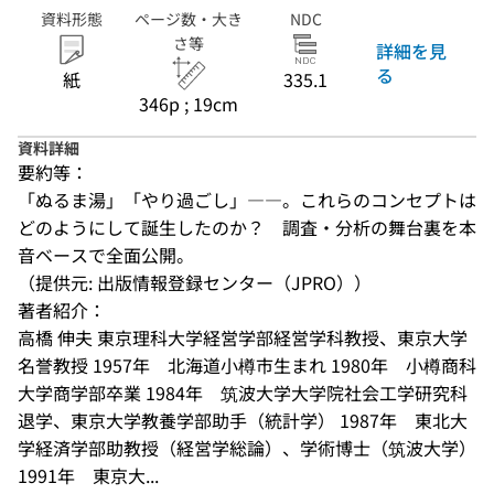
資料形態
ページ数・大き
NDC
さ等
詳細を見
る
紙
335.1
346p ; 19cm
資料詳細
要約等：
「ぬるま湯」「やり過ごし」――。これらのコンセプトは
どのようにして誕生したのか？　調査・分析の舞台裏を本
音ベースで全面公開。
（提供元: 出版情報登録センター（JPRO））
著者紹介：
高橋 伸夫 東京理科大学経営学部経営学科教授、東京大学
名誉教授 1957年　北海道小樽市生まれ 1980年　小樽商科
大学商学部卒業 1984年　筑波大学大学院社会工学研究科
退学、東京大学教養学部助手（統計学） 1987年　東北大
学経済学部助教授（経営学総論）、学術博士（筑波大学） 
1991年　東京大...