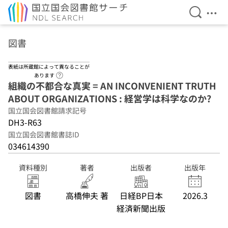
検索を開
メニ
本文へ移動
図書
表紙は所蔵館によって異なることが
ヘルプページへのリンク
あります
組織の不都合な真実 = AN INCONVENIENT TRUTH
ABOUT ORGANIZATIONS : 経営学は科学なのか?
国立国会図書館請求記号
DH3-R63
国立国会図書館書誌ID
034614390
資料種別
著者
出版者
出版年
図書
高橋伸夫 著
日経BP日本
2026.3
経済新聞出版